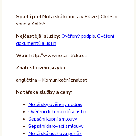
Spadá pod
:Notářská komora v Praze | Okresní
soud v Kolíně
Nejčastější služby
:
Ověřený podpis
,
Ověření
dokumentů a listin
Web
: http://www.notar-trcka.cz
Znalost cizího jazyka
:
angličtina – Komunikační znalost
Notářské služby a ceny
:
Notářsky ověřený podpis
Ověření dokumentů a listin
Sepsání kupní smlouvy
Sepsání darovací smlouvy
Notářská úschova peněz