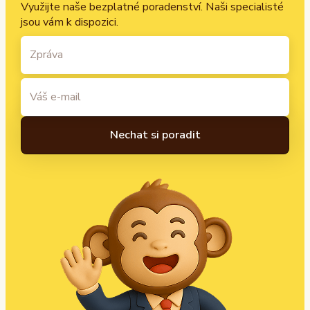
Využijte naše bezplatné poradenství. Naši specialisté
jsou vám k dispozici.
A
l
t
e
r
n
a
t
i