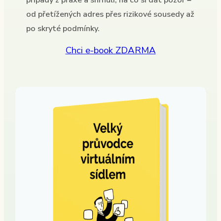
případy z praxe a shrnuli, na co si dát pozor –
od přetížených adres přes rizikové sousedy až
po skryté podmínky.
Chci e-book ZDARMA