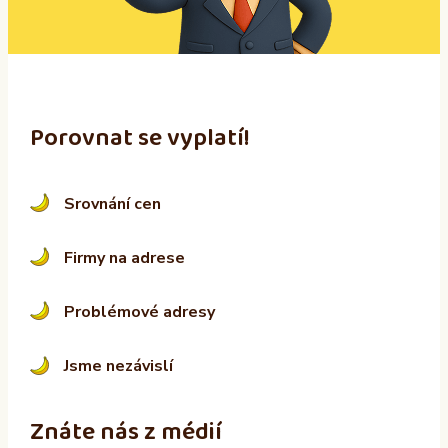
v
e
:
Porovnat se vyplatí!
Srovnání cen
Firmy na adrese
Problémové adresy
Jsme nezávislí
Znáte nás z médií