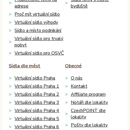
adrese
bydliště
Proč mít virtuální sídlo
Virtuální sídlo výhody
Sídlo a místo podnikání
Virtuální sídlo pro trvalý
pobyt
Virtuální sídlo pro OSVČ
Sídla dle měst
Obecné
Virtuální sídlo Praha
O nás
Virtuální sídlo Praha 1
Kontakt
Virtuální sídlo Praha 2
Affiliate program
Virtuální sídlo Praha 3
Notáři dle lokality
Virtuální sídlo Praha 4
CzechPOINT dle
lokality
Virtuální sídlo Praha 5
Pošty dle lokality
Virtuální sídlo Praha 6