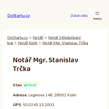
Přeskočit
na
DoStartu.cz
obsah
Získat sídlo
DoStartu.cz
>
Notáři
>
Notář Středočeský
kraj
>
Notář Kolín
>
Notář Mgr. Stanislav Trčka
Notář Mgr. Stanislav
Trčka
Stav
:
aktivní
Adresa
: Legerova 148, 28002 Kolín
GPS
: 50.0245,15.2003