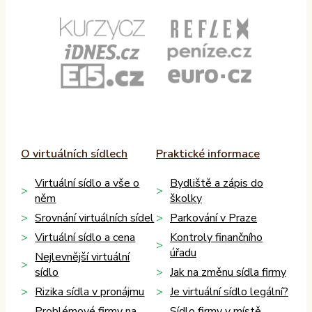
O virtuálních sídlech
Praktické informace
Virtuální sídlo a vše o
Bydliště a zápis do
něm
školky
Srovnání virtuálních sídel
Parkování v Praze
Virtuální sídlo a cena
Kontroly finančního
úřadu
Nejlevnější virtuální
sídlo
Jak na změnu sídla firmy
Rizika sídla v pronájmu
Je virtuální sídlo legální?
Problémové firmy na
Sídlo firmy v místě