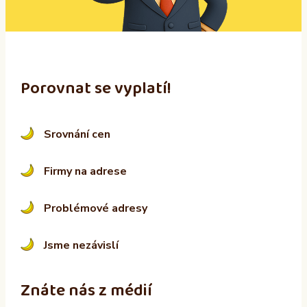
e
:
Porovnat se vyplatí!
Srovnání cen
Firmy na adrese
Problémové adresy
Jsme nezávislí
Znáte nás z médií