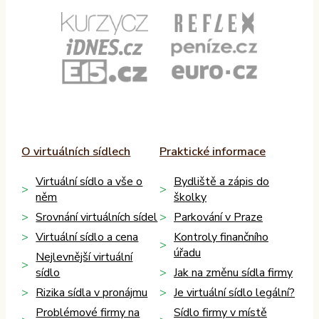
O virtuálních sídlech
Praktické informace
Virtuální sídlo a vše o
Bydliště a zápis do
něm
školky
Srovnání virtuálních sídel
Parkování v Praze
Virtuální sídlo a cena
Kontroly finančního
úřadu
Nejlevnější virtuální
sídlo
Jak na změnu sídla firmy
Rizika sídla v pronájmu
Je virtuální sídlo legální?
Problémové firmy na
Sídlo firmy v místě