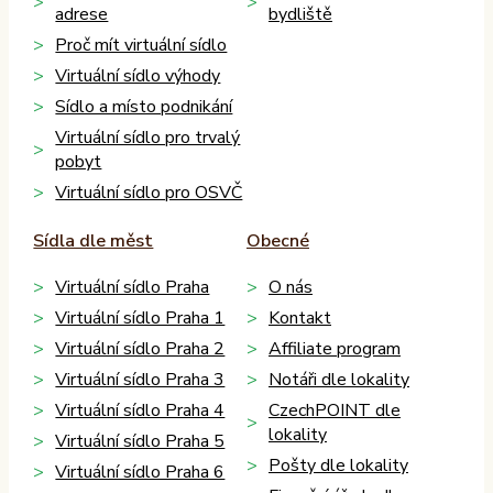
adrese
bydliště
Proč mít virtuální sídlo
Virtuální sídlo výhody
Sídlo a místo podnikání
Virtuální sídlo pro trvalý
pobyt
Virtuální sídlo pro OSVČ
Sídla dle měst
Obecné
Virtuální sídlo Praha
O nás
Virtuální sídlo Praha 1
Kontakt
Virtuální sídlo Praha 2
Affiliate program
Virtuální sídlo Praha 3
Notáři dle lokality
Virtuální sídlo Praha 4
CzechPOINT dle
lokality
Virtuální sídlo Praha 5
Pošty dle lokality
Virtuální sídlo Praha 6