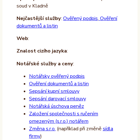
soud v Kladně
Nejčastější služby
:
Ověřený podpis
,
Ověření
dokumentů a listin
Web
:
Znalost cizího jazyka
:
Notářské služby a ceny
:
Notářsky ověřený podpis
Ověření dokumentů a listin
Sepsání kupní smlouvy
Sepsání darovací smlouvy
Notářská úschova peněz
Založení společnosti s ručením
omezeným (s.r.o.) notářem
Změna s.r.o.
(například při změně
sídla
firmy
)