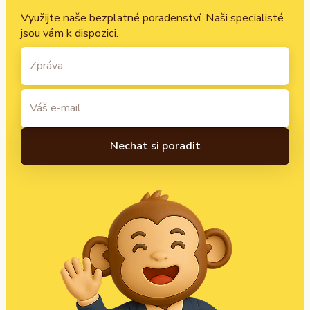
Využijte naše bezplatné poradenství. Naši specialisté
jsou vám k dispozici.
A
l
t
e
r
n
a
t