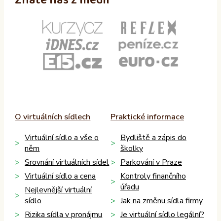
Znáte nás z médií
O virtuálních sídlech
Praktické informace
Virtuální sídlo a vše o
Bydliště a zápis do
něm
školky
Srovnání virtuálních sídel
Parkování v Praze
Virtuální sídlo a cena
Kontroly finančního
úřadu
Nejlevnější virtuální
sídlo
Jak na změnu sídla firmy
Rizika sídla v pronájmu
Je virtuální sídlo legální?