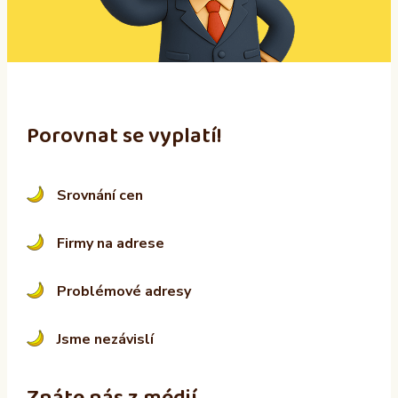
i
v
e
:
Porovnat se vyplatí!
Srovnání cen
Firmy na adrese
Problémové adresy
Jsme nezávislí