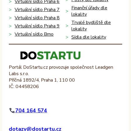
Virtuální sídlo Praha 6
Finanční úřady dle
Virtuální sídlo Praha 7
lokality
Virtuální sídlo Praha 8
Trvalé bydliště dle
Virtuální sídlo Praha 9
lokality
Virtuální sídlo Brno
Sídla dle lokality
Portál DoStartu.cz provozuje společnost Leadgen
Labs s.r.o.
Příčná 1892/4, Praha 1, 110 00
IČ: 04458206
704 164 574
dotazy@dostartu.cz