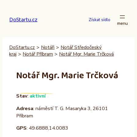
Přeskočit
na
DoStartu.cz
obsah
Získat sídlo
DoStartu.cz
>
Notáři
>
Notář Středočeský
kraj
>
Notář Příbram
>
Notář Mgr. Marie Trčková
Notář Mgr. Marie Trčková
Stav
:
aktivní
Adresa
: náměstí T. G. Masaryka 3, 26101
Příbram
GPS
: 49.6888,14.0083