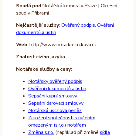
Spadá pod
:Notářská komora v Praze | Okresní
soud v Příbrami
Nejčastější služby
:
Ověřený podpis
,
Ověření
dokumentů a listin
Web
: http://www.notarka-trckova.cz
Znalost cizího jazyka
:
Notářské služby a ceny
:
Notářsky ověřený podpis
Ověření dokumentů a listin
Sepsání kupní smlouvy
Sepsání darovací smlouvy
Notářská úschova peněz
Založení společnosti s ručením
omezeným (s.r.o.) notářem
Změna s.r.o.
(například při změně
sídla