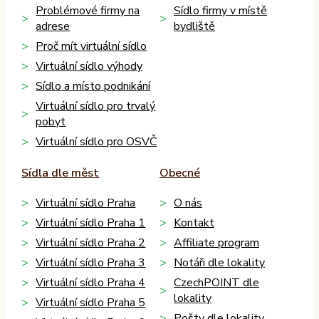
Problémové firmy na
Sídlo firmy v místě
adrese
bydliště
Proč mít virtuální sídlo
Virtuální sídlo výhody
Sídlo a místo podnikání
Virtuální sídlo pro trvalý
pobyt
Virtuální sídlo pro OSVČ
Sídla dle měst
Obecné
Virtuální sídlo Praha
O nás
Virtuální sídlo Praha 1
Kontakt
Virtuální sídlo Praha 2
Affiliate program
Virtuální sídlo Praha 3
Notáři dle lokality
Virtuální sídlo Praha 4
CzechPOINT dle
lokality
Virtuální sídlo Praha 5
Pošty dle lokality