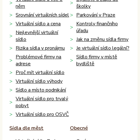
něm
školky
Srovnání virtuálních sídel
Parkování v Praze
Virtuální sídlo a cena
Kontroly finančního
úřadu
Nejlevnější virtuální
sídlo
Jak na změnu sídla firmy
Rizika sídla v pronájmu
Je virtuální sídlo legální?
Problémové firmy na
Sídlo firmy v místě
adrese
bydliště
Proč mít virtuální sídlo
Virtuální sídlo výhody
Sídlo a místo podnikání
Virtuální sídlo pro trvalý
pobyt
Virtuální sídlo pro OSVČ
Sídla dle měst
Obecné