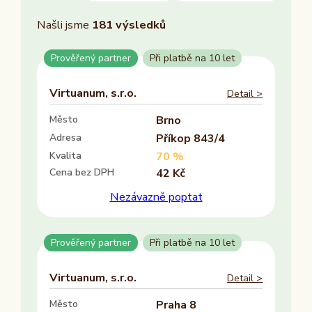
Našli jsme
181
výsledků
Město
Prověřený partner
Při platbě na 10 let
Brno
Cheb
Virtuanum, s.r.o.
Detail >
Dětenice
Město
Brno
Další
Adresa
Příkop 843/4
Kvalita
70 %
Trvalý pobyt
Cena bez DPH
42 Kč
–
Nezávazně poptat
Ano
Ne
Prověřený partner
Při platbě na 10 let
Zasedací místnost
Virtuanum, s.r.o.
Detail >
Ano
Ne
Město
Praha 8