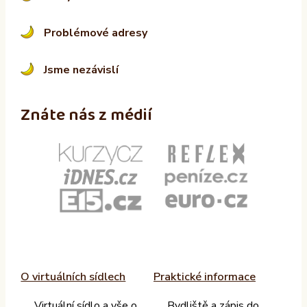
Problémové adresy
Jsme nezávislí
Znáte nás z médií
O virtuálních sídlech
Praktické informace
Virtuální sídlo a vše o
Bydliště a zápis do