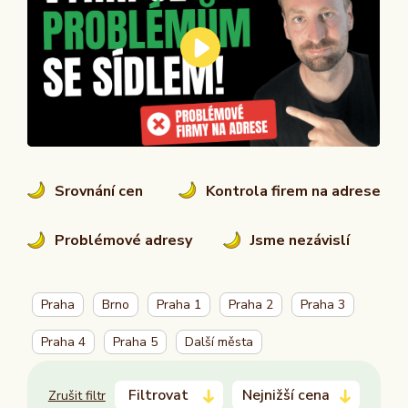
Srovnání cen
Kontrola firem na adrese
Problémové adresy
Jsme nezávislí
Praha
Brno
Praha 1
Praha 2
Praha 3
Praha 4
Praha 5
Další města
Filtrovat
Nejnižší cena
Zrušit filtr