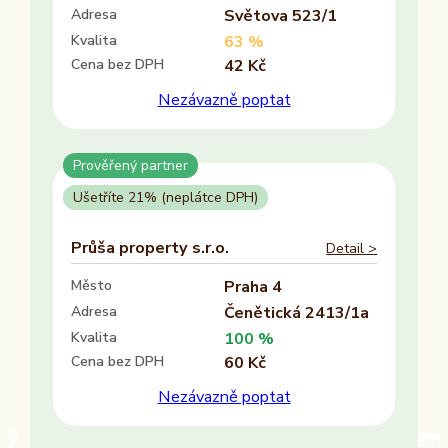
Adresa
Světova 523/1
Recepce
Kvalita
63 %
Cena bez DPH
42 Kč
Ano
Nezávazně poptat
Ne
Vlastník nemovitosti
Prověřený partner
Ano
Ušetříte 21% (neplátce DPH)
Ne
Průša property s.r.o.
Detail >
Provozovatel
Město
Praha 4
ALTAXO SE
Adresa
Čenětická 2413/1a
COMEFLEX CONSULTING s.r.o.
Kvalita
100 %
Firmus a.s.
Cena bez DPH
60 Kč
Další
Nezávazně poptat