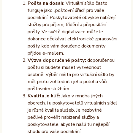
Pošta na dosah:
Virtuální sídlo často
funguje jako „poštovní úřad“ pro vaše
podnikání. Poskytovatelé obvykle nabízejí
služby pro příjem, třídění a přeposílání
pošty. Ve světě digitalizace můžete
dokonce očekávat elektronické zpracování
pošty, kde vám doručené dokumenty
přijdou e-mailem.
Výzva doporučené pošty:
doporučenou
poštu si budete muset vyzvednout
osobně. Výběr místa pro virtuální sídlo by
měl proto zohlednit i jeho polohu vůči
poštovním službám.
Kvalita je klíč:
Jako v mnoha jiných
oborech, i u poskytovatelů virtuálních sídel
je různá kvalita služeb. Je nezbytné
pečlivě prověřit nabízené služby a
poskytovatele, abyste našli tu nejlepší
shodu pro vaše podnikání.