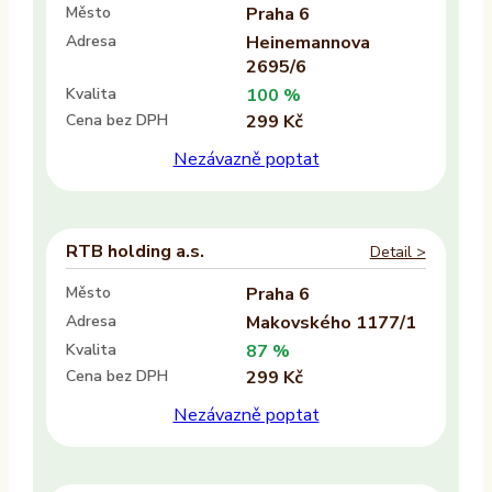
Město
Praha 6
Ne
Adresa
Heinemannova
2695/6
Vlastník nemovitosti
Kvalita
100 %
Cena bez DPH
299 Kč
Ano
Nezávazně poptat
Ne
Provozovatel
RTB holding a.s.
Detail >
ALTAXO SE
COMEFLEX CONSULTING s.r.o.
Město
Praha 6
Adresa
Makovského 1177/1
Firmus a.s.
Kvalita
87 %
Další
Cena bez DPH
299 Kč
Nezávazně poptat