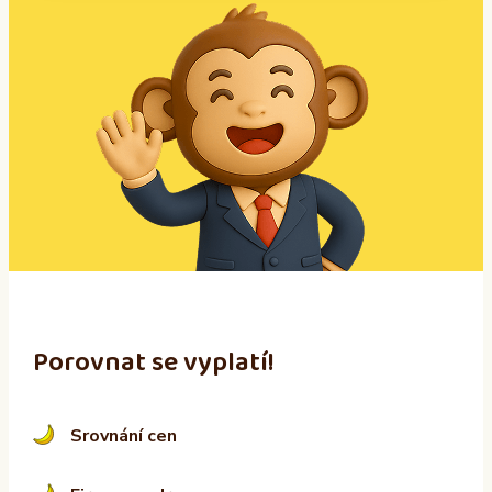
A
l
t
e
r
n
a
t
i
v
e
:
Porovnat se vyplatí!
Srovnání cen