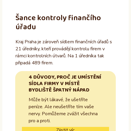
Šance kontroly finančího
úřadu
Kraj Praha je zároveň sídlem finančních úřadů s
21 úředníky, kteří provádějí kontrolu firem v
rámci kontrolních útvarů. Na 1 úředníka tak
připadá 489 firem.
4 DŮVODY, PROČ JE UMÍSTĚNÍ
SÍDLA FIRMY V MÍSTĚ
BYDLIŠTĚ ŠPATNÝ NÁPAD
Může být lákavé, že ušetříte
peníze. Ale neušetříte tím vaše
nervy. Pomůžeme zvážit všechna
pro a proti.
Zjistit víc