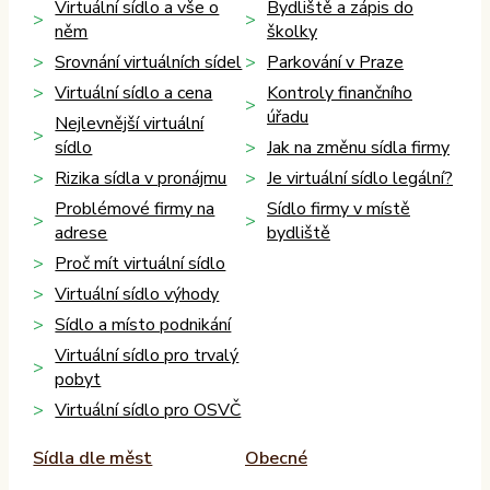
Virtuální sídlo a vše o
Bydliště a zápis do
něm
školky
Srovnání virtuálních sídel
Parkování v Praze
Virtuální sídlo a cena
Kontroly finančního
úřadu
Nejlevnější virtuální
sídlo
Jak na změnu sídla firmy
Rizika sídla v pronájmu
Je virtuální sídlo legální?
Problémové firmy na
Sídlo firmy v místě
adrese
bydliště
Proč mít virtuální sídlo
Virtuální sídlo výhody
Sídlo a místo podnikání
Virtuální sídlo pro trvalý
pobyt
Virtuální sídlo pro OSVČ
Sídla dle měst
Obecné