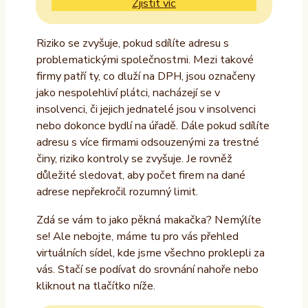
Zjistit víc
Riziko se zvyšuje, pokud sdílíte adresu s
problematickými společnostmi. Mezi takové
firmy patří ty, co dluží na DPH, jsou označeny
jako nespolehliví plátci, nacházejí se v
insolvenci, či jejich jednatelé jsou v insolvenci
nebo dokonce bydlí na úřadě. Dále pokud sdílíte
adresu s více firmami odsouzenými za trestné
činy, riziko kontroly se zvyšuje. Je rovněž
důležité sledovat, aby počet firem na dané
adrese nepřekročil rozumný limit.
Zdá se vám to jako pěkná makačka? Nemýlíte
se! Ale nebojte, máme tu pro vás přehled
virtuálních sídel, kde jsme všechno proklepli za
vás. Stačí se podívat do srovnání nahoře nebo
kliknout na tlačítko níže.