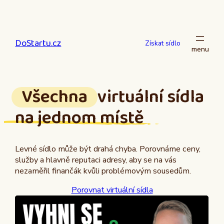
Přeskočit
na
obsah
DoStartu.cz
Získat sídlo
Všechna
virtuální sídla
na jednom místě
Levné sídlo může být drahá chyba. Porovnáme ceny,
služby a hlavně reputaci adresy, aby se na vás
nezaměřil finančák kvůli problémovým sousedům.
Porovnat virtuální sídla