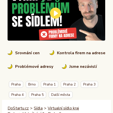
Srovnání cen
Kontrola firem na adrese
Problémové adresy
Jsme nezávislí
Praha
Brno
Praha 1
Praha 2
Praha 3
Praha 4
Praha 5
Další města
DoStartu.cz
>
Sídla
>
Virtualní sídlo kraj