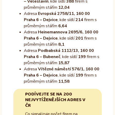
– Veleslavín
, kde sídlí
388
firem s
průměrným stářím
12,04
Adresa
Evropská 2758/11, 160 00
Praha 6 – Dejvice
, kde sídlí
214
firem s
průměrným stářím
6,64
Adresa
Heinemannova 2695/6, 160 00
Praha 6 – Dejvice
, kde sídlí
201
firem s
průměrným stářím
8,1
Adresa
Podbabská 1112/13, 160 00
Praha 6 – Bubeneč
, kde sídlí
199
firem s
průměrným stářím
15,87
Adresa
Vítězné náměstí 576/1, 160 00
Praha 6 – Dejvice
, kde sídlí
199
firem s
průměrným stářím
11,58
PODÍVEJTE SE NA 200
NEJVYTÍŽENĚJŠÍCH ADRES V
ČR
Co signalizuje počet firem na