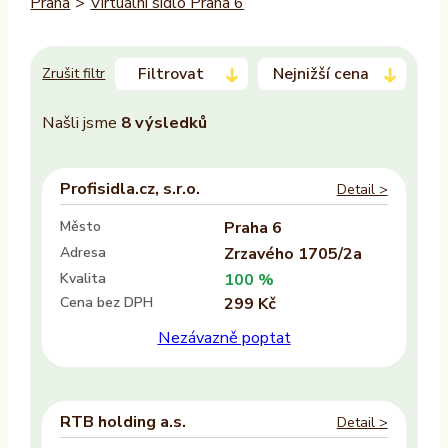
Praha
>
Virtuální sídlo Praha 6
Filtrovat
Nejnižší cena
Zrušit filtr
Našli jsme
8
výsledků
Trvalý pobyt
–
Profisidla.cz, s.r.o.
Detail >
Ano
Město
Praha 6
Ne
Adresa
Zrzavého 1705/2a
Kvalita
100 %
Zasedací místnost
Cena bez DPH
299 Kč
Ano
Nezávazně poptat
Ne
Recepce
RTB holding a.s.
Detail >
Ano