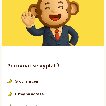
e
r
n
a
t
i
v
e
:
Porovnat se vyplatí!
Srovnání cen
Firmy na adrese