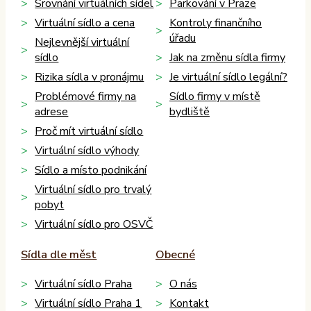
Srovnání virtuálních sídel
Parkování v Praze
Virtuální sídlo a cena
Kontroly finančního
úřadu
Nejlevnější virtuální
sídlo
Jak na změnu sídla firmy
Rizika sídla v pronájmu
Je virtuální sídlo legální?
Problémové firmy na
Sídlo firmy v místě
adrese
bydliště
Proč mít virtuální sídlo
Virtuální sídlo výhody
Sídlo a místo podnikání
Virtuální sídlo pro trvalý
pobyt
Virtuální sídlo pro OSVČ
Sídla dle měst
Obecné
Virtuální sídlo Praha
O nás
Virtuální sídlo Praha 1
Kontakt