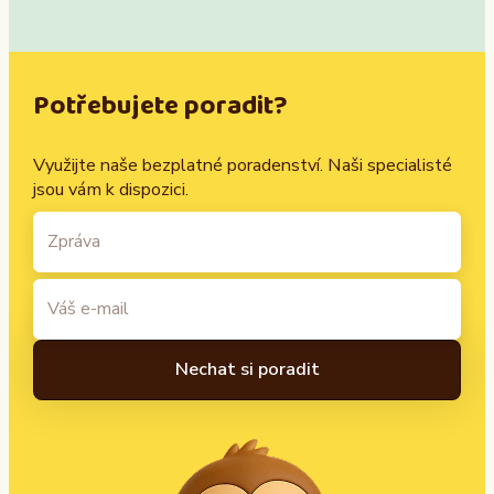
Potřebujete poradit?
Využijte naše bezplatné poradenství. Naši specialisté
jsou vám k dispozici.
A
l
t