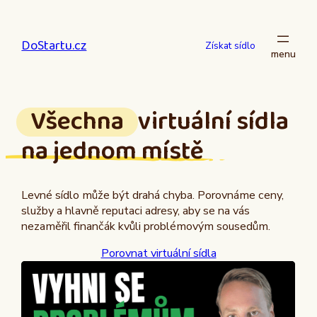
Přeskočit
na
DoStartu.cz
obsah
Získat sídlo
Všechna
virtuální sídla
na jednom místě
Levné sídlo může být drahá chyba. Porovnáme ceny,
služby a hlavně reputaci adresy, aby se na vás
nezaměřil finančák kvůli problémovým sousedům.
Porovnat virtuální sídla