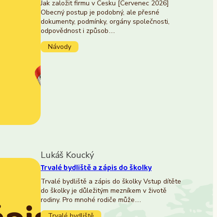
Jak založit firmu v Česku [Červenec 2026]
Obecný postup je podobný, ale přesné
dokumenty, podmínky, orgány společnosti,
odpovědnost i způsob…
Návody
Lukáš Koucký
Trvalé bydliště a zápis do školky
Trvalé bydliště a zápis do školky Vstup dítěte
do školky je důležitým mezníkem v životě
rodiny. Pro mnohé rodiče může…
Trvalé bydliště