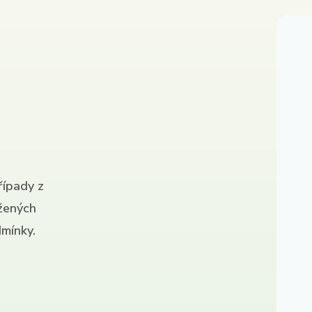
řípady z
ížených
mínky.