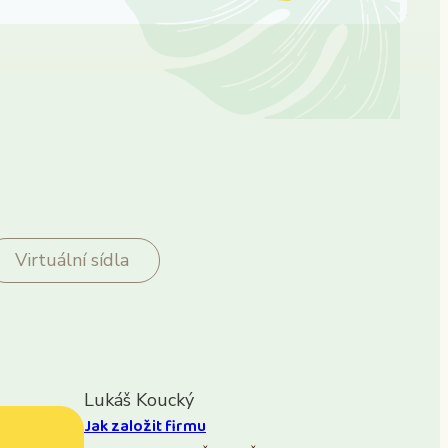
Virtuální sídla
Lukáš Koucký
Jak založit firmu