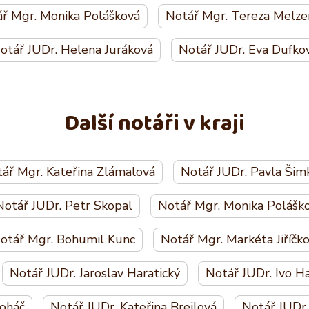
ř Mgr. Monika Polášková
Notář Mgr. Tereza Melze
otář JUDr. Helena Juráková
Notář JUDr. Eva Dufko
Další notáři v kraji
ář Mgr. Kateřina Zlámalová
Notář JUDr. Pavla Šim
Notář JUDr. Petr Skopal
Notář Mgr. Monika Polášk
otář Mgr. Bohumil Kunc
Notář Mgr. Markéta Jiříčk
Notář JUDr. Jaroslav Haratický
Notář JUDr. Ivo Ha
oháč
Notář JUDr. Kateřina Brejlová
Notář JUDr.