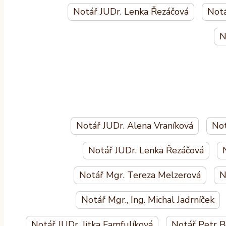
Notář JUDr. Lenka Řezáčová
Notá
N
Notář JUDr. Alena Vraníková
Not
Notář JUDr. Lenka Řezáčová
Notář Mgr. Tereza Melzerová
N
Notář Mgr., Ing. Michal Jadrníček
Notář JUDr. Jitka Famfulíková
Notář Petr B