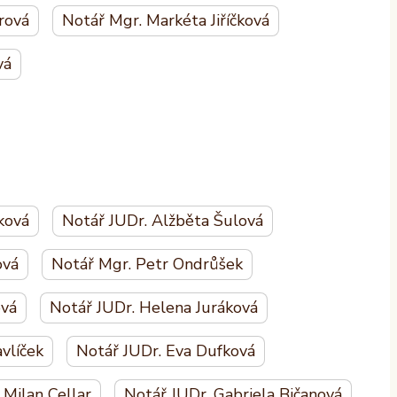
rová
Notář Mgr. Markéta Jiříčková
vá
ková
Notář JUDr. Alžběta Šulová
ová
Notář Mgr. Petr Ondrůšek
ová
Notář JUDr. Helena Juráková
vlíček
Notář JUDr. Eva Dufková
 Milan Cellar
Notář JUDr. Gabriela Bičanová