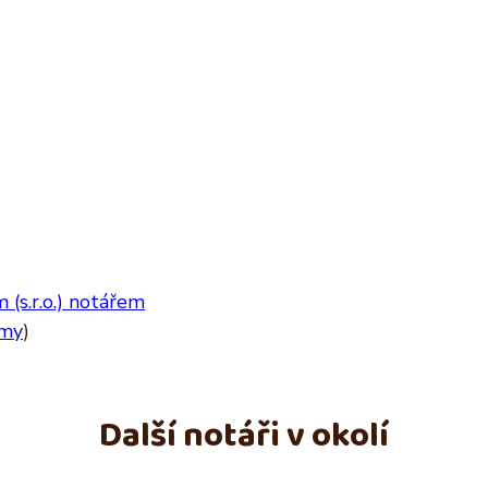
(s.r.o.) notářem
rmy
)
Další notáři v okolí