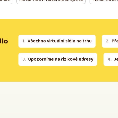
dlo
Všechna virtuální sídla na trhu
Př
Upozorníme na rizikové adresy
J