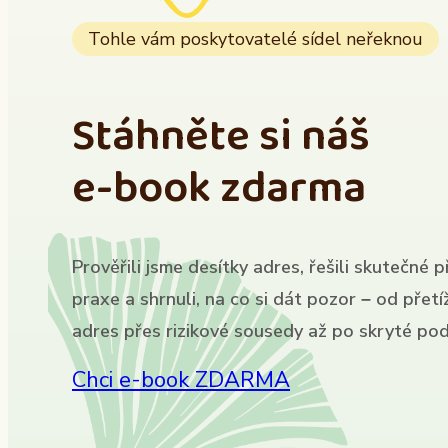
Tohle vám poskytovatelé sídel neřeknou
Stáhněte si náš
e-book zdarma
Prověřili jsme desítky adres, řešili skutečné p
praxe a shrnuli, na co si dát pozor – od přet
adres přes rizikové sousedy až po skryté pod
Chci e-book ZDARMA