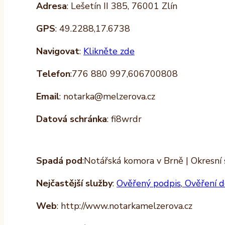
Adresa
: Lešetín II 385, 76001 Zlín
GPS
: 49.2288,17.6738
Navigovat
:
Klikněte zde
Telefon
:776 880 997,606700808
Email
: notarka@melzerova.cz
Datová schránka
: fi8wrdr
Spadá pod
:Notářská komora v Brně | Okresní 
Nejčastější služby
:
Ověřený podpis
,
Ověření d
Web
: http://www.notarkamelzerova.cz