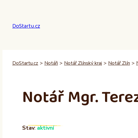
Přeskočit
na
obsah
DoStartu.cz
DoStartu.cz
>
Notáři
>
Notář Zlínský kraj
>
Notář Zlín
>
Notář Mgr. Tere
Stav
:
aktivní