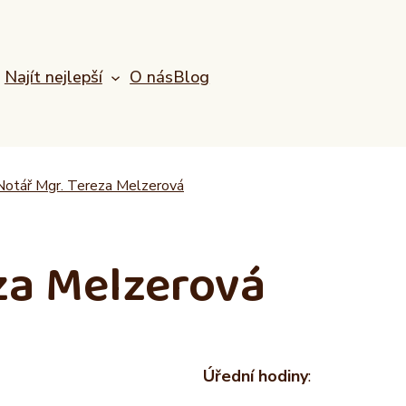
Najít nejlepší
O nás
Blog
Notář Mgr. Tereza Melzerová
za Melzerová
Úřední hodiny
: