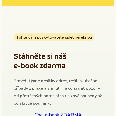
Tohle vám poskytovatelé sídel neřeknou
Stáhněte si náš
e-book zdarma
Prověřili jsme desítky adres, řešili skutečné
případy z praxe a shrnuli, na co si dát pozor –
od přetížených adres přes rizikové sousedy až
po skryté podmínky.
Chci e-book ZDARMA