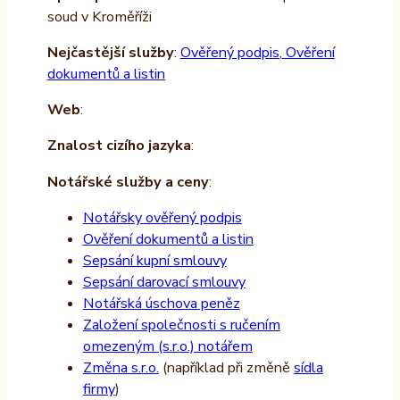
soud v Kroměříži
Nejčastější služby
:
Ověřený podpis
,
Ověření
dokumentů a listin
Web
:
Znalost cizího jazyka
:
Notářské služby a ceny
:
Notářsky ověřený podpis
Ověření dokumentů a listin
Sepsání kupní smlouvy
Sepsání darovací smlouvy
Notářská úschova peněz
Založení společnosti s ručením
omezeným (s.r.o.) notářem
Změna s.r.o.
(například při změně
sídla
firmy
)