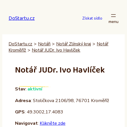
Přeskočit
na
DoStartu.cz
obsah
Získat sídlo
DoStartu.cz
>
Notáři
>
Notář Zlínský kraj
>
Notář
Kroměříž
>
Notář JUDr. Ivo Havlíček
Notář JUDr. Ivo Havlíček
Stav
:
aktivní
Adresa
: Stoličkova 2106/98, 76701 Kroměříž
GPS
: 49.3002,17.4083
Navigovat
:
Klikněte zde