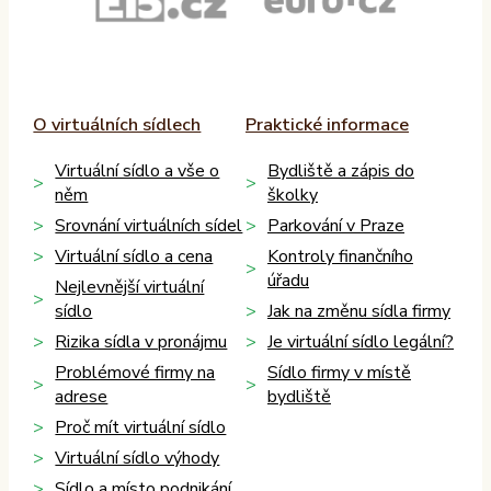
O virtuálních sídlech
Praktické informace
Virtuální sídlo a vše o
Bydliště a zápis do
něm
školky
Srovnání virtuálních sídel
Parkování v Praze
Virtuální sídlo a cena
Kontroly finančního
úřadu
Nejlevnější virtuální
sídlo
Jak na změnu sídla firmy
Rizika sídla v pronájmu
Je virtuální sídlo legální?
Problémové firmy na
Sídlo firmy v místě
adrese
bydliště
Proč mít virtuální sídlo
Virtuální sídlo výhody
Sídlo a místo podnikání