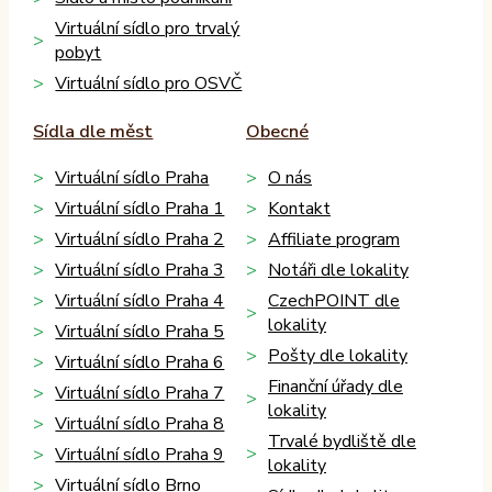
Virtuální sídlo pro trvalý
pobyt
Virtuální sídlo pro OSVČ
Sídla dle měst
Obecné
Virtuální sídlo Praha
O nás
Virtuální sídlo Praha 1
Kontakt
Virtuální sídlo Praha 2
Affiliate program
Virtuální sídlo Praha 3
Notáři dle lokality
Virtuální sídlo Praha 4
CzechPOINT dle
lokality
Virtuální sídlo Praha 5
Pošty dle lokality
Virtuální sídlo Praha 6
Finanční úřady dle
Virtuální sídlo Praha 7
lokality
Virtuální sídlo Praha 8
Trvalé bydliště dle
Virtuální sídlo Praha 9
lokality
Virtuální sídlo Brno