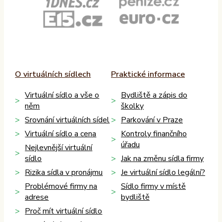
O virtuálních sídlech
Praktické informace
Virtuální sídlo a vše o
Bydliště a zápis do
něm
školky
Srovnání virtuálních sídel
Parkování v Praze
Virtuální sídlo a cena
Kontroly finančního
úřadu
Nejlevnější virtuální
sídlo
Jak na změnu sídla firmy
Rizika sídla v pronájmu
Je virtuální sídlo legální?
Problémové firmy na
Sídlo firmy v místě
adrese
bydliště
Proč mít virtuální sídlo