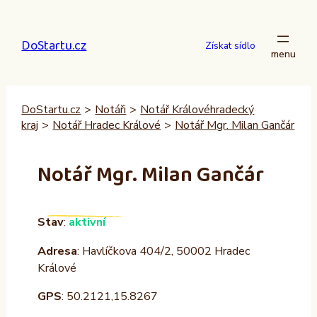
Přeskočit
na
DoStartu.cz
obsah
Získat sídlo
DoStartu.cz
>
Notáři
>
Notář Královéhradecký
kraj
>
Notář Hradec Králové
>
Notář Mgr. Milan Gančár
Notář Mgr. Milan Gančár
Stav
:
aktivní
Adresa
: Havlíčkova 404/2, 50002 Hradec
Králové
GPS
: 50.2121,15.8267