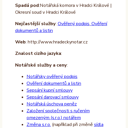
Spadá pod
:Notářská komora v Hradci Králové |
Okresní soud v Hradci Králové
Nejčastější služby
:
Ověřený podpis
,
Ověření
dokumentů a listin
Web
: http://www.hradeckynotar.cz
Znalost cizího jazyka
:
Notářské služby a ceny
:
Notářsky ověřený podpis
Ověření dokumentů a listin
Sepsání kupní smlouvy
Sepsání darovací smlouvy
Notářská úschova peněz
Založení společnosti s ručením
omezeným (s.r.o.) notářem
Změna s.r.o.
(například při změně
sídla