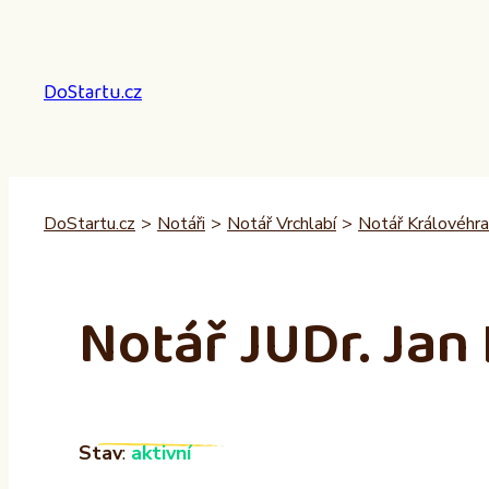
Přeskočit
na
obsah
DoStartu.cz
DoStartu.cz
>
Notáři
>
Notář Vrchlabí
>
Notář Královéhra
Notář JUDr. Jan
Stav
:
aktivní