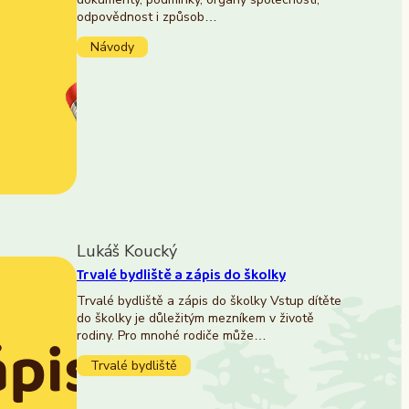
odpovědnost i způsob…
Návody
Lukáš Koucký
Trvalé bydliště a zápis do školky
Trvalé bydliště a zápis do školky Vstup dítěte
do školky je důležitým mezníkem v životě
rodiny. Pro mnohé rodiče může…
Trvalé bydliště