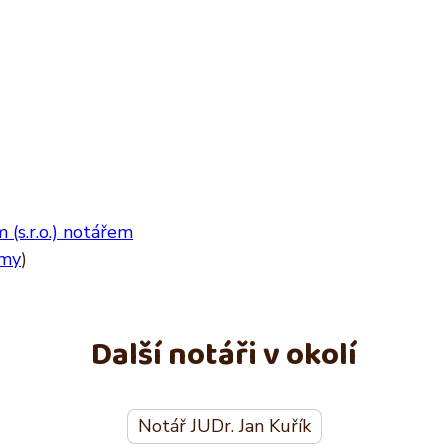
(s.r.o.) notářem
rmy
)
Další notáři v okolí
Notář JUDr. Jan Kuřík