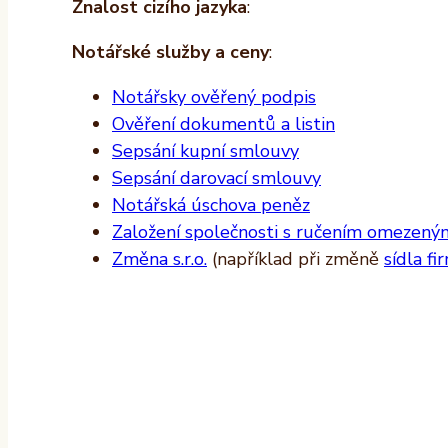
Znalost cizího jazyka
:
Notářské služby a ceny
:
Notářsky ověřený podpis
Ověření dokumentů a listin
Sepsání kupní smlouvy
Sepsání darovací smlouvy
Notářská úschova peněz
Založení společnosti s ručením omezeným 
Změna s.r.o.
(například při změně
sídla fi