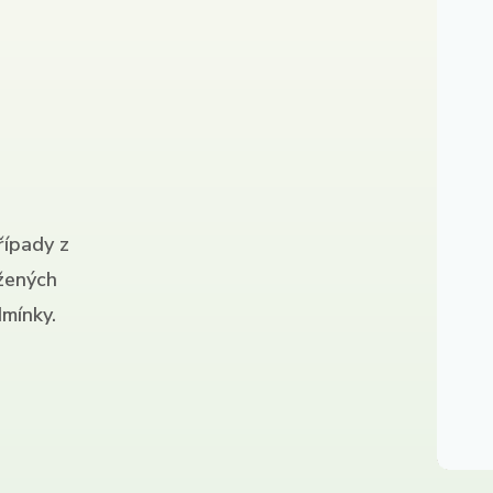
řípady z
ížených
mínky.