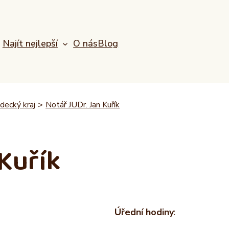
Najít nejlepší
O nás
Blog
decký kraj
>
Notář JUDr. Jan Kuřík
 Kuřík
Úřední hodiny
: