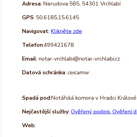
Adresa
: Nerudova 585, 54301 Vrchlabí
GPS
: 50.6185,15.6145
Navigovat
:
Klikněte zde
Telefon
:499421678
Email
: notar-vrchlabi@notar-vrchlabi.cz
Datová schránka
: ceicamw
Spadá pod
:Notářská komora v Hradci Králové
Nejčastější služby
:
Ověřený podpis
,
Ověření d
Web
: