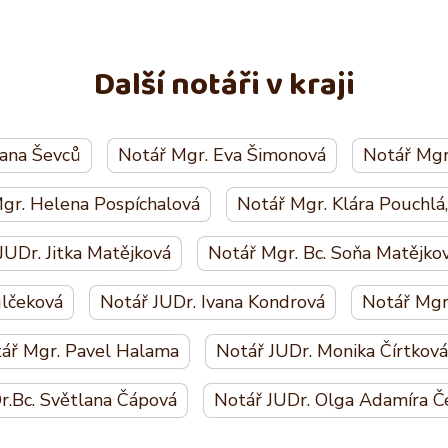
Další notáři v kraji
Dana Ševců
Notář Mgr. Eva Šimonová
Notář Mgr.
gr. Helena Pospíchalová
Notář Mgr. Klára Pouchlá,
JUDr. Jitka Matějková
Notář Mgr. Bc. Soňa Matějko
lčeková
Notář JUDr. Ivana Kondrová
Notář Mgr.
ář Mgr. Pavel Halama
Notář JUDr. Monika Čírtková
r.Bc. Světlana Čápová
Notář JUDr. Olga Adamíra Če