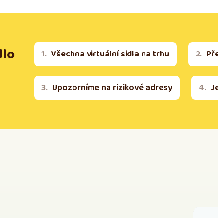
dlo
Všechna virtuální sídla na trhu
Př
Upozorníme na rizikové adresy
J