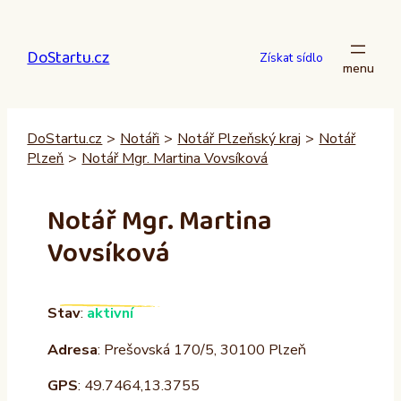
Přeskočit
na
DoStartu.cz
obsah
Získat sídlo
DoStartu.cz
>
Notáři
>
Notář Plzeňský kraj
>
Notář
Plzeň
>
Notář Mgr. Martina Vovsíková
Notář Mgr. Martina
Vovsíková
Stav
:
aktivní
Adresa
: Prešovská 170/5, 30100 Plzeň
GPS
: 49.7464,13.3755