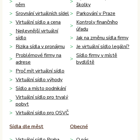
něm
školky
Srovnání virtuálních sídel
Parkování v Praze
Virtuální sídlo a cena
Kontroly finančního
úřadu
Nejlevnější virtuální
sídlo
Jak na změnu sídla firmy
Rizika sídla v pronájmu
Je virtuální sídlo legální?
Problémové firmy na
Sídlo firmy v místě
adrese
bydliště
Proč mít virtuální sídlo
Virtuální sídlo výhody
Sídlo a místo podnikání
Virtuální sídlo pro trvalý
pobyt
Virtuální sídlo pro OSVČ
Sídla dle měst
Obecné
Virtuální sídlo Praha
O nás