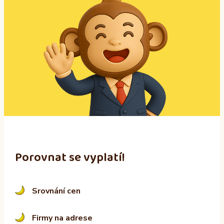
l
t
e
r
n
a
t
i
v
e
:
Porovnat se vyplatí!
Srovnání cen
Firmy na adrese