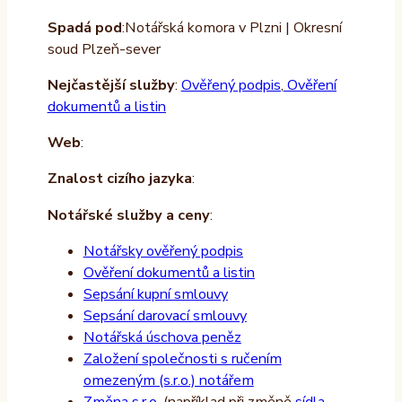
Spadá pod
:Notářská komora v Plzni | Okresní
soud Plzeň-sever
Nejčastější služby
:
Ověřený podpis
,
Ověření
dokumentů a listin
Web
:
Znalost cizího jazyka
:
Notářské služby a ceny
:
Notářsky ověřený podpis
Ověření dokumentů a listin
Sepsání kupní smlouvy
Sepsání darovací smlouvy
Notářská úschova peněz
Založení společnosti s ručením
omezeným (s.r.o.) notářem