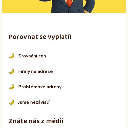
e
:
Porovnat se vyplatí!
Srovnání cen
Firmy na adrese
Problémové adresy
Jsme nezávislí
Znáte nás z médií