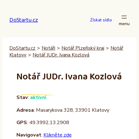
Přeskočit
na
DoStartu.cz
obsah
Získat sídlo
DoStartu.cz
>
Notáři
>
Notář Plzeňský kraj
>
Notář
Klatovy
>
Notář JUDr. Ivana Kozlová
Notář JUDr. Ivana Kozlová
Stav
:
aktivní
Adresa
: Masarykova 328, 33901 Klatovy
GPS
: 49.3992,13.2908
Navigovat
:
Klikněte zde