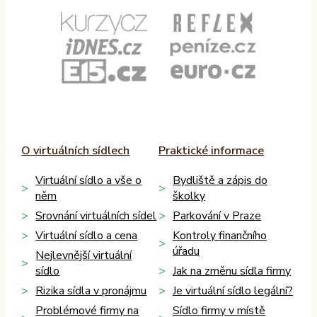
O virtuálních sídlech
Praktické informace
Virtuální sídlo a vše o
Bydliště a zápis do
něm
školky
Srovnání virtuálních sídel
Parkování v Praze
Virtuální sídlo a cena
Kontroly finančního
úřadu
Nejlevnější virtuální
sídlo
Jak na změnu sídla firmy
Rizika sídla v pronájmu
Je virtuální sídlo legální?
Problémové firmy na
Sídlo firmy v místě