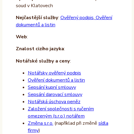
soud v Klatovech
Nejčastější služby
:
Ověřený podpis
,
Ověření
dokumentů a listin
Web
:
Znalost cizího jazyka
:
Notářské služby a ceny
:
Notářsky ověřený podpis
Ověření dokumentů a listin
Sepsání kupní smlouvy
Sepsání darovací smlouvy
Notářská úschova peněz
Založení společnosti s ručením
omezeným (s.r.o.) notářem
Změna s.r.o.
(například při změně
sídla
firmy
)