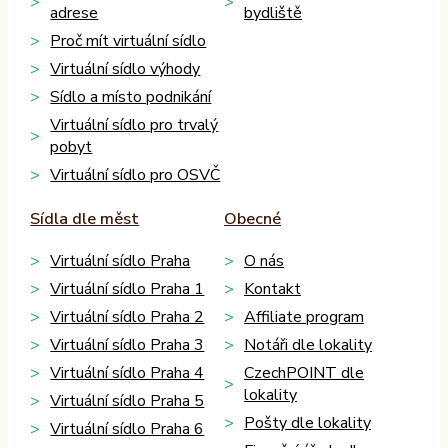
adrese
bydliště
Proč mít virtuální sídlo
Virtuální sídlo výhody
Sídlo a místo podnikání
Virtuální sídlo pro trvalý
pobyt
Virtuální sídlo pro OSVČ
Sídla dle měst
Obecné
Virtuální sídlo Praha
O nás
Virtuální sídlo Praha 1
Kontakt
Virtuální sídlo Praha 2
Affiliate program
Virtuální sídlo Praha 3
Notáři dle lokality
Virtuální sídlo Praha 4
CzechPOINT dle
lokality
Virtuální sídlo Praha 5
Pošty dle lokality
Virtuální sídlo Praha 6