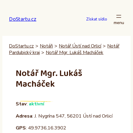
Přeskočit
na
DoStartu.cz
obsah
Získat sídlo
DoStartu.cz
>
Notáři
>
Notář Ústí nad Orlicí
>
Notář
Pardubický kraj
>
Notář Mgr. Lukáš Macháček
Notář Mgr. Lukáš
Macháček
Stav
:
aktivní
Adresa
: J. Nygrína 547, 56201 Ústí nad Orlicí
GPS
: 49.9736,16.3902