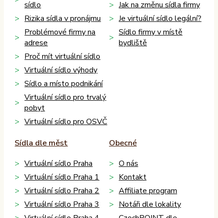
sídlo
Jak na změnu sídla firmy
Rizika sídla v pronájmu
Je virtuální sídlo legální?
Problémové firmy na
Sídlo firmy v místě
adrese
bydliště
Proč mít virtuální sídlo
Virtuální sídlo výhody
Sídlo a místo podnikání
Virtuální sídlo pro trvalý
pobyt
Virtuální sídlo pro OSVČ
Sídla dle měst
Obecné
Virtuální sídlo Praha
O nás
Virtuální sídlo Praha 1
Kontakt
Virtuální sídlo Praha 2
Affiliate program
Virtuální sídlo Praha 3
Notáři dle lokality