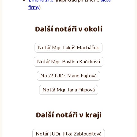
Změna s.r.o.
(například při změně
sídla
firmy
)
Další notáři v okolí
Notář Mgr. Lukáš Macháček
Notář Mgr. Pavlína Kačírková
Notář JUDr. Marie Fajtová
Notář Mgr. Jana Filipová
Další notáři v kraji
Notář JUDr. Jitka Zabloudilová