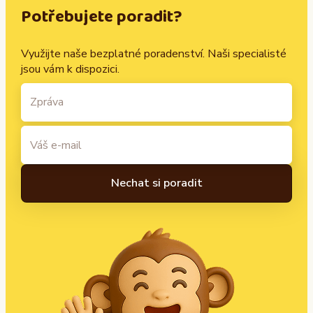
Potřebujete poradit?
Využijte naše bezplatné poradenství. Naši specialisté
jsou vám k dispozici.
A
l
t
e
r
n