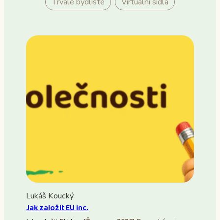
Trvalé bydliště
Virtuální sídla
Lukáš Koucký
Jak založit EU inc.