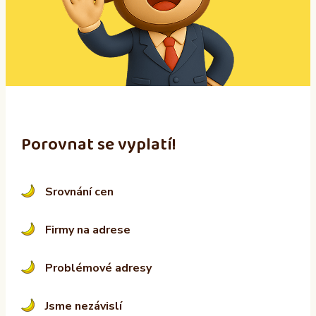
a
t
i
v
e
:
Porovnat se vyplatí!
Srovnání cen
Firmy na adrese
Problémové adresy
Jsme nezávislí