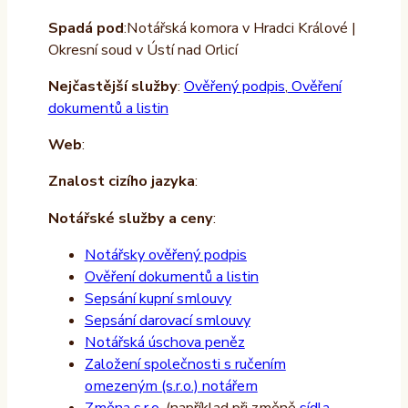
Spadá pod
:Notářská komora v Hradci Králové |
Okresní soud v Ústí nad Orlicí
Nejčastější služby
:
Ověřený podpis
,
Ověření
dokumentů a listin
Web
:
Znalost cizího jazyka
:
Notářské služby a ceny
:
Notářsky ověřený podpis
Ověření dokumentů a listin
Sepsání kupní smlouvy
Sepsání darovací smlouvy
Notářská úschova peněz
Založení společnosti s ručením
omezeným (s.r.o.) notářem