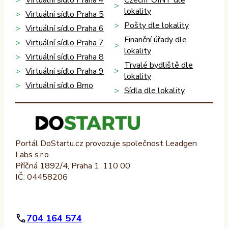
Virtuální sídlo Praha 4
CzechPOINT dle
lokality
Virtuální sídlo Praha 5
Pošty dle lokality
Virtuální sídlo Praha 6
Finanční úřady dle
Virtuální sídlo Praha 7
lokality
Virtuální sídlo Praha 8
Trvalé bydliště dle
Virtuální sídlo Praha 9
lokality
Virtuální sídlo Brno
Sídla dle lokality
Portál DoStartu.cz provozuje společnost Leadgen
Labs s.r.o.
Příčná 1892/4, Praha 1, 110 00
IČ: 04458206
704 164 574