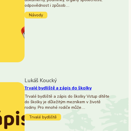
odpovědnost i způsob…
Návody
Lukáš Koucký
Trvalé bydliště a zápis do školky
Trvalé bydliště a zápis do školky Vstup dítěte
do školky je důležitým mezníkem v životě
rodiny. Pro mnohé rodiče může…
Trvalé bydliště