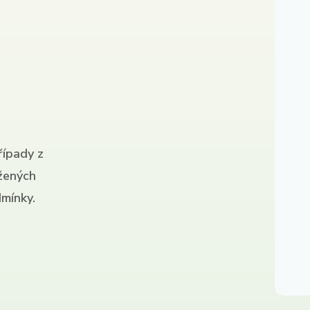
řípady z
ížených
mínky.