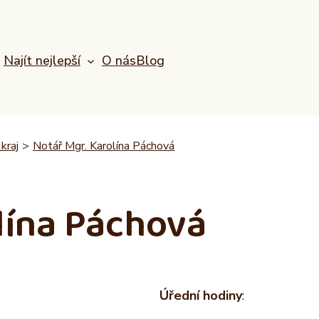
Najít nejlepší
O nás
Blog
kraj
>
Notář Mgr. Karolína Páchová
lína Páchová
Úřední hodiny
: