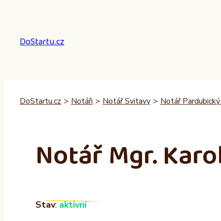
Přeskočit
na
obsah
DoStartu.cz
DoStartu.cz
>
Notáři
>
Notář Svitavy
>
Notář Pardubický 
Notář Mgr. Karo
Stav
:
aktivní