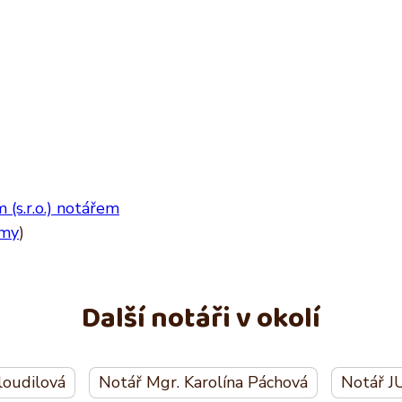
(s.r.o.) notářem
rmy
)
Další notáři v okolí
loudilová
Notář Mgr. Karolína Páchová
Notář JU