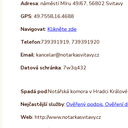
Adresa
: náměstí Míru 49/67, 56802 Svitavy
GPS
: 49.7558,16.4688
Navigovat
:
Klikněte zde
Telefon
:739391919, 739391920
Email
: kancelar@notarkasvitavy.cz
Datová schránka
: 7w3q432
Spadá pod
:Notářská komora v Hradci Králové 
Nejčastější služby
:
Ověřený podpis
,
Ověření d
Web
: http://www.notarkasvitavy.cz