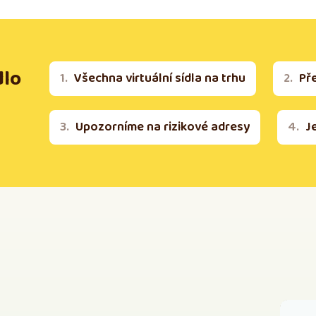
dlo
Všechna virtuální sídla na trhu
Př
Upozorníme na rizikové adresy
J