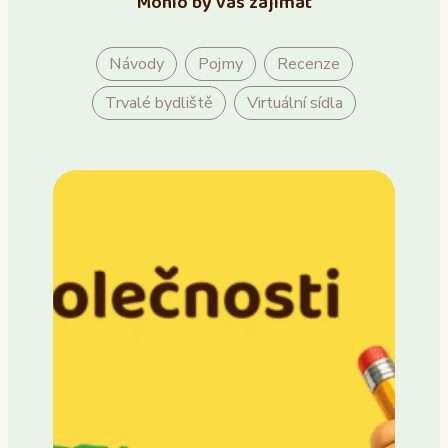
Mohlo by vás zajímat
Návody
Pojmy
Recenze
Trvalé bydliště
Virtuální sídla