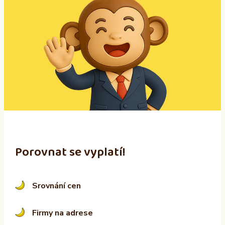
t
e
r
n
a
t
i
v
e
:
Porovnat se vyplatí!
Srovnání cen
Firmy na adrese