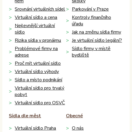
něm
školky
Srovnání virtuálních sídel
Parkování v Praze
Virtuální sídlo a cena
Kontroly finančního
úřadu
Nejlevnější virtuální
sídlo
Jak na změnu sídla firmy
Rizika sídla v pronájmu
Je virtuální sídlo legální?
Problémové firmy na
Sídlo firmy v místě
adrese
bydliště
Proč mít virtuální sídlo
Virtuální sídlo výhody
Sídlo a místo podnikání
Virtuální sídlo pro trvalý
pobyt
Virtuální sídlo pro OSVČ
Sídla dle měst
Obecné
Virtuální sídlo Praha
O nás