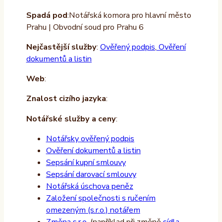
Spadá pod
:Notářská komora pro hlavní město
Prahu | Obvodní soud pro Prahu 6
Nejčastější služby
:
Ověřený podpis
,
Ověření
dokumentů a listin
Web
:
Znalost cizího jazyka
:
Notářské služby a ceny
:
Notářsky ověřený podpis
Ověření dokumentů a listin
Sepsání kupní smlouvy
Sepsání darovací smlouvy
Notářská úschova peněz
Založení společnosti s ručením
omezeným (s.r.o.) notářem