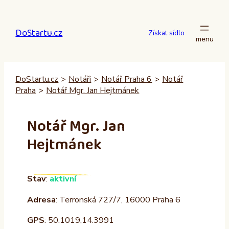
Přeskočit
na
DoStartu.cz
obsah
Získat sídlo
DoStartu.cz
>
Notáři
>
Notář Praha 6
>
Notář
Praha
>
Notář Mgr. Jan Hejtmánek
Notář Mgr. Jan
Hejtmánek
Stav
:
aktivní
Adresa
: Terronská 727/7, 16000 Praha 6
GPS
: 50.1019,14.3991