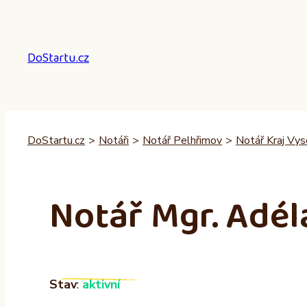
Přeskočit
na
obsah
DoStartu.cz
DoStartu.cz
>
Notáři
>
Notář Pelhřimov
>
Notář Kraj Vys
Notář Mgr. Adél
Stav
:
aktivní