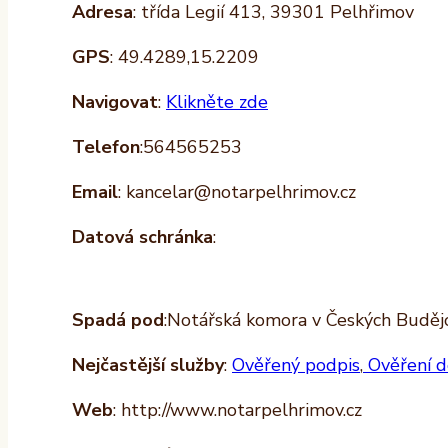
Adresa
: třída Legií 413, 39301 Pelhřimov
GPS
: 49.4289,15.2209
Navigovat
:
Klikněte zde
Telefon
:564565253
Email
: kancelar@notarpelhrimov.cz
Datová schránka
:
Spadá pod
:Notářská komora v Českých Budějo
Nejčastější služby
:
Ověřený podpis
,
Ověření d
Web
: http://www.notarpelhrimov.cz