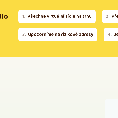
dlo
Všechna virtuální sídla na trhu
Př
Upozorníme na rizikové adresy
J