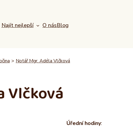
Najít nejlepší
O nás
Blog
očina
>
Notář Mgr. Adéla Vlčková
a Vlčková
Úřední hodiny
: