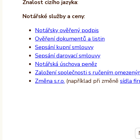
Znalost cizího jazyka
:
Notářské služby a ceny
:
Notářsky ověřený podpis
Ověření dokumentů a listin
Sepsání kupní smlouvy
Sepsání darovací smlouvy
Notářská úschova peněz
Založení společnosti s ručením omezeným 
Změna s.r.o.
(například při změně
sídla fi