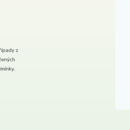
řípady z
ížených
mínky.