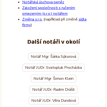
Notářská úschova peněz
Založení společnosti s ručením
omezeným (s.r.o.) notářem
Změna s.r.o.
(například při změně
sídla
firmy
)
Další notáři v okolí
Notář Mgr. Šárka Sýkorová
Notář JUDr. Svatopluk Procházka
Notář Mgr. Šimon Klein
Notář JUDr. Radim Drášil
Notář JUDr. Věra Dundová