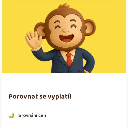
A
l
t
e
r
n
a
t
i
v
e
:
Porovnat se vyplatí!
Srovnání cen