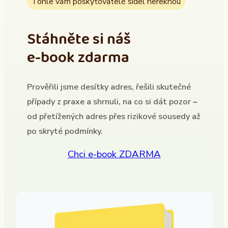
Tohle vám poskytovatelé sídel neřeknou
Stáhněte si náš
e-book zdarma
Prověřili jsme desítky adres, řešili skutečné
případy z praxe a shrnuli, na co si dát pozor –
od přetížených adres přes rizikové sousedy až
po skryté podmínky.
Chci e-book ZDARMA