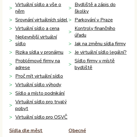
Virtuální sídlo a vše o
Bydliště a zápis do
něm
školky
Srovnání virtuálních sídel
Parkování v Praze
Virtuální sídlo a cena
Kontroly finančního
úřadu
Nejlevnější virtuální
sídlo
Jak na změnu sídla firmy
Rizika sídla v pronájmu
Je virtuální sídlo legální?
Problémové firmy na
Sídlo firmy v místě
adrese
bydliště
Proč mít virtuální sídlo
Virtuální sídlo výhody
Sídlo a místo podnikání
Virtuální sídlo pro trvalý
pobyt
Virtuální sídlo pro OSVČ
Sídla dle měst
Obecné