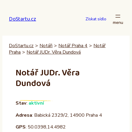
Přeskočit
na
DoStartu.cz
obsah
Získat sídlo
DoStartu.cz
>
Notáři
>
Notář Praha 4
>
Notář
Praha
>
Notář JUDr. Věra Dundová
Notář JUDr. Věra
Dundová
Stav
:
aktivní
Adresa
: Babická 2329/2, 14900 Praha 4
GPS
: 50.0398,14.4982