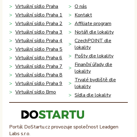
Virtuální sídlo Praha
O nás
Virtuální sídlo Praha 1
Kontakt
Virtuální sídlo Praha 2
Affiliate program
Virtuální sídlo Praha 3
Notáři dle lokality
Virtuální sídlo Praha 4
CzechPOINT dle
lokality
Virtuální sídlo Praha 5
Pošty dle lokality
Virtuální sídlo Praha 6
Finanční úřady dle
Virtuální sídlo Praha 7
lokality
Virtuální sídlo Praha 8
Trvalé bydliště dle
Virtuální sídlo Praha 9
lokality
Virtuální sídlo Brno
Sídla dle lokality
Portál DoStartu.cz provozuje společnost Leadgen
Labs s.r.o.