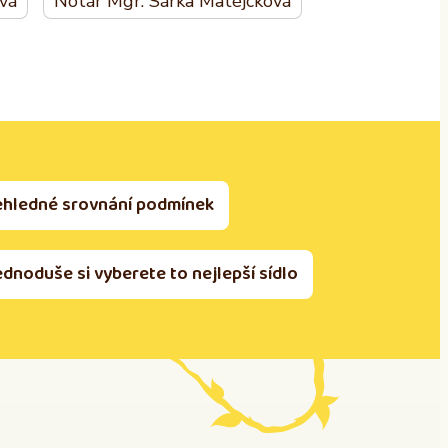
ová
Notář Mgr. Šárka Matějčková
ehledné srovnání podmínek
ednoduše si vyberete to nejlepší sídlo