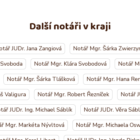
Další notáři v kraji
otář JUDr. Jana Zangiová
Notář Mgr. Šárka Zwierzy
í Svoboda
Notář Mgr. Klára Svobodová
Notář M
Notář Mgr. Šárka Tlášková
Notář Mgr. Hana Re
š Valigura
Notář Mgr. Robert Řezníček
Notář J
tář JUDr. Ing. Michael Sáblík
Notář JUDr. Věra Sábl
ř Mgr. Markéta Nývltová
Notář Mgr. Michaela Os