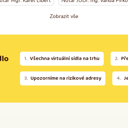
otář Mgr. Karel Libert
Notář JUDr. Ing. Vanda Pirk
Zobrazit vše
dlo
Všechna virtuální sídla na trhu
Př
Upozorníme na rizikové adresy
J