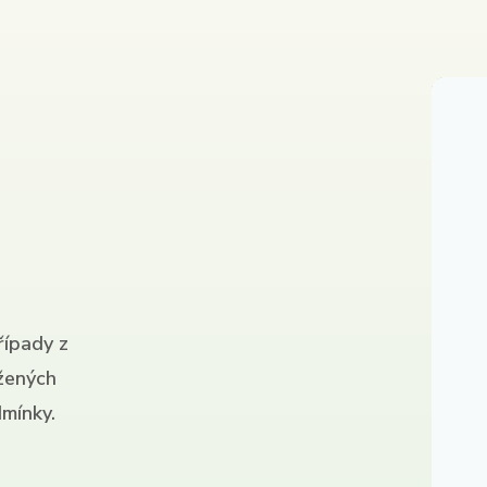
řípady z
ížených
mínky.