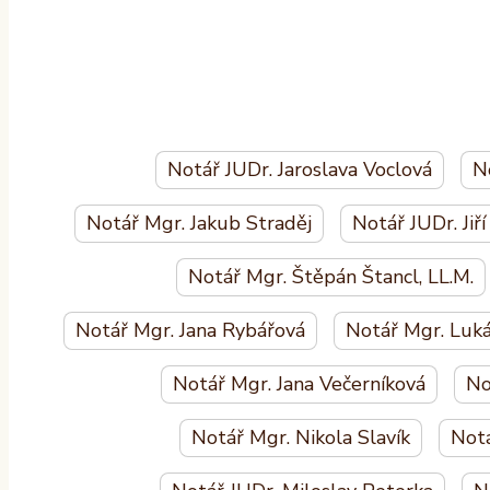
Notář JUDr. Jaroslava Voclová
N
Notář Mgr. Jakub Straděj
Notář JUDr. Jiř
Notář Mgr. Štěpán Štancl, LL.M.
Notář Mgr. Jana Rybářová
Notář Mgr. Luká
Notář Mgr. Jana Večerníková
No
Notář Mgr. Nikola Slavík
Notá