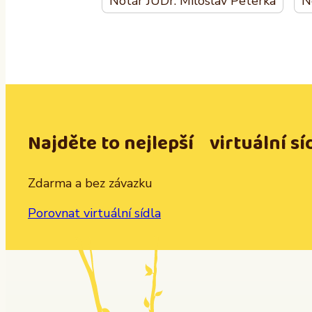
Notář JUDr. Miloslav Peterka
N
Najděte to nejlepší virtuální sí
Zdarma a bez závazku
Porovnat virtuální sídla