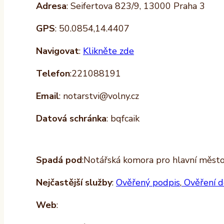
Adresa
: Seifertova 823/9, 13000 Praha 3
GPS
: 50.0854,14.4407
Navigovat
:
Klikněte zde
Telefon
:221088191
Email
: notarstvi@volny.cz
Datová schránka
: bqfcaik
Spadá pod
:Notářská komora pro hlavní měst
Nejčastější služby
:
Ověřený podpis
,
Ověření d
Web
: