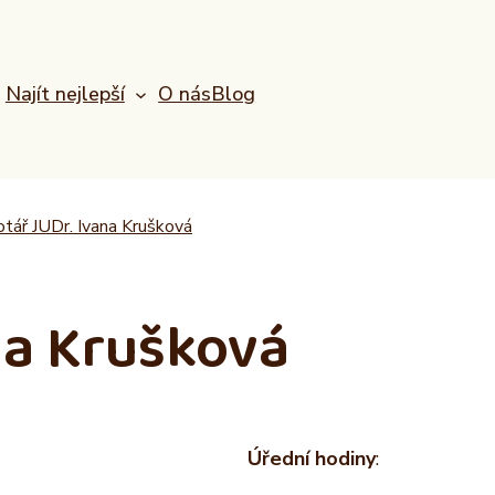
Najít nejlepší
O nás
Blog
tář JUDr. Ivana Krušková
na Krušková
Úřední hodiny
: