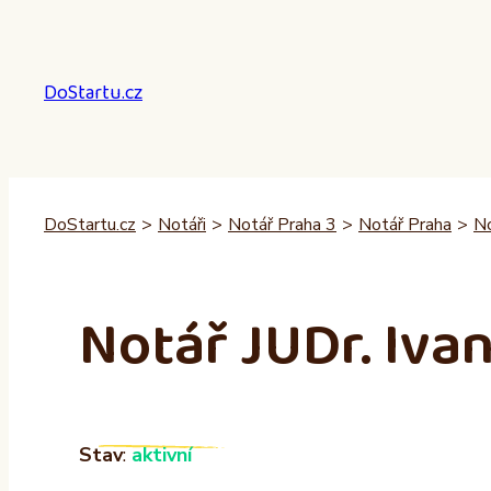
Přeskočit
na
obsah
DoStartu.cz
DoStartu.cz
>
Notáři
>
Notář Praha 3
>
Notář Praha
>
No
Notář JUDr. Iva
Stav
:
aktivní