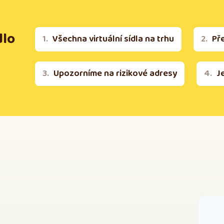
dlo
Všechna virtuální sídla na trhu
Př
Upozorníme na rizikové adresy
J