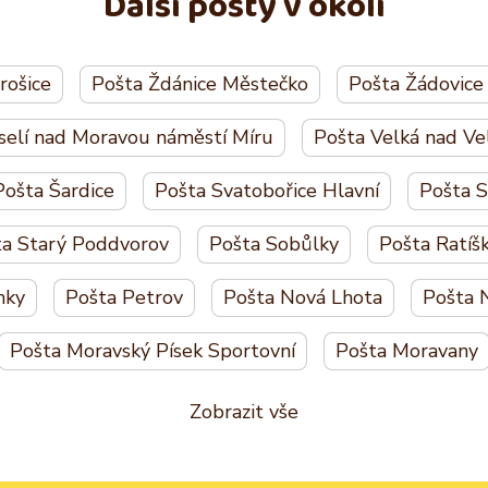
Další pošty v okolí
rošice
Pošta Ždánice Městečko
Pošta Žádovice
selí nad Moravou náměstí Míru
Pošta Velká nad Ve
Pošta Šardice
Pošta Svatobořice Hlavní
Pošta 
ta Starý Poddvorov
Pošta Sobůlky
Pošta Ratíš
nky
Pošta Petrov
Pošta Nová Lhota
Pošta 
Pošta Moravský Písek Sportovní
Pošta Moravany
Zobrazit vše