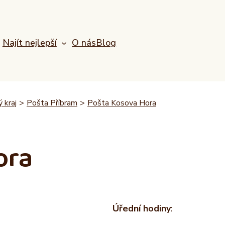
Najít nejlepší
O nás
Blog
 kraj
>
Pošta Příbram
>
Pošta Kosova Hora
ora
Úřední hodiny
: