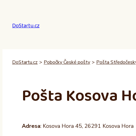
Přeskočit
na
obsah
DoStartu.cz
DoStartu.cz
>
Pobočky České pošty
>
Pošta Středočeský
Pošta Kosova H
Adresa
: Kosova Hora 45, 26291 Kosova Hora