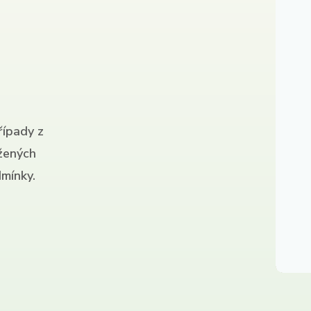
řípady z
ížených
mínky.