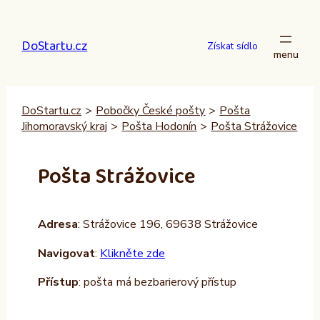
Přeskočit
na
DoStartu.cz
obsah
Získat sídlo
DoStartu.cz
>
Pobočky České pošty
>
Pošta
Jihomoravský kraj
>
Pošta Hodonín
>
Pošta Strážovice
Pošta Strážovice
Adresa
: Strážovice 196, 69638 Strážovice
Navigovat
:
Klikněte zde
Přístup
: pošta má bezbarierový přístup