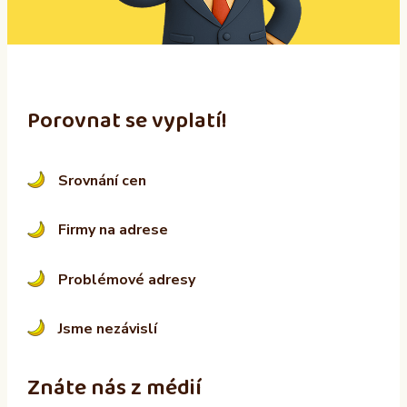
v
e
:
Porovnat se vyplatí!
Srovnání cen
Firmy na adrese
Problémové adresy
Jsme nezávislí
Znáte nás z médií