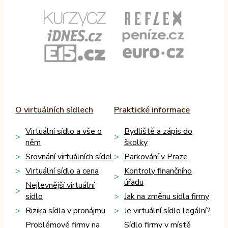
O virtuálních sídlech
Praktické informace
Virtuální sídlo a vše o
Bydliště a zápis do
něm
školky
Srovnání virtuálních sídel
Parkování v Praze
Virtuální sídlo a cena
Kontroly finančního
úřadu
Nejlevnější virtuální
sídlo
Jak na změnu sídla firmy
Rizika sídla v pronájmu
Je virtuální sídlo legální?
Problémové firmy na
Sídlo firmy v místě