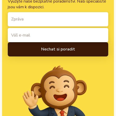
Využijte naše bezplatné poradenství. Naši specialisté
jsou vám k dispozici.
A
l
t
e
r
n
a
t
i