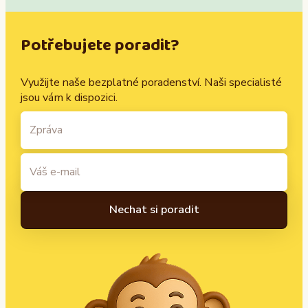
Potřebujete poradit?
Využijte naše bezplatné poradenství. Naši specialisté
jsou vám k dispozici.
A
l
t
e