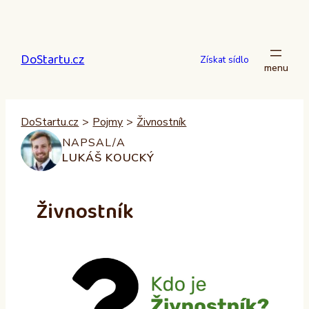
Přeskočit
na
obsah
DoStartu.cz
Získat sídlo
DoStartu.cz
>
Pojmy
>
Živnostník
NAPSAL/A
LUKÁŠ KOUCKÝ
Živnostník