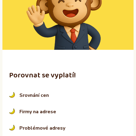
r
n
a
t
i
v
e
:
Porovnat se vyplatí!
Srovnání cen
Firmy na adrese
Problémové adresy