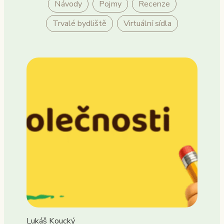
Návody
Pojmy
Recenze
Trvalé bydliště
Virtuální sídla
Lukáš Koucký