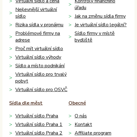
Virtuální sídlo a cena
Kontroly finančního
úřadu
Nejlevnější virtuální
sídlo
Jak na změnu sídla firmy
Rizika sídla v pronájmu
Je virtuální sídlo legální?
Problémové firmy na
Sídlo firmy v místě
adrese
bydliště
Proč mít virtuální sídlo
Virtuální sídlo výhody
Sídlo a místo podnikání
Virtuální sídlo pro trvalý
pobyt
Virtuální sídlo pro OSVČ
Sídla dle měst
Obecné
Virtuální sídlo Praha
O nás
Virtuální sídlo Praha 1
Kontakt
Virtuální sídlo Praha 2
Affiliate program