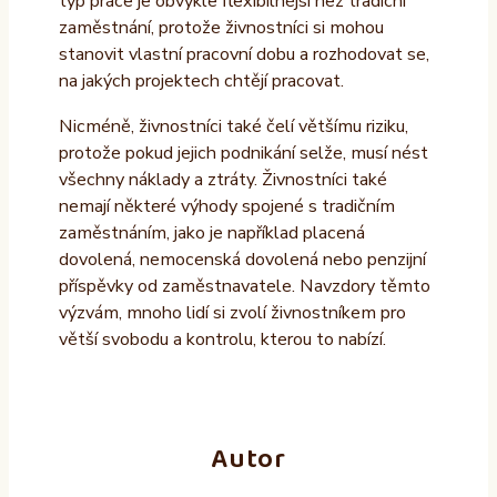
typ práce je obvykle flexibilnější než tradiční
zaměstnání, protože živnostníci si mohou
stanovit vlastní pracovní dobu a rozhodovat se,
na jakých projektech chtějí pracovat.
Nicméně, živnostníci také čelí většímu riziku,
protože pokud jejich podnikání selže, musí nést
všechny náklady a ztráty. Živnostníci také
nemají některé výhody spojené s tradičním
zaměstnáním, jako je například placená
dovolená, nemocenská dovolená nebo penzijní
příspěvky od zaměstnavatele. Navzdory těmto
výzvám, mnoho lidí si zvolí živnostníkem pro
větší svobodu a kontrolu, kterou to nabízí.
Autor