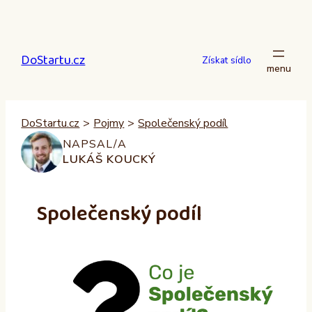
Přeskočit
na
obsah
DoStartu.cz
Získat sídlo
DoStartu.cz
>
Pojmy
>
Společenský podíl
NAPSAL/A
LUKÁŠ KOUCKÝ
Společenský podíl