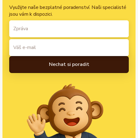
Využijte naše bezplatné poradenství. Naši specialisté
jsou vám k dispozici.
A
l
t
e
r
n
a
t
i