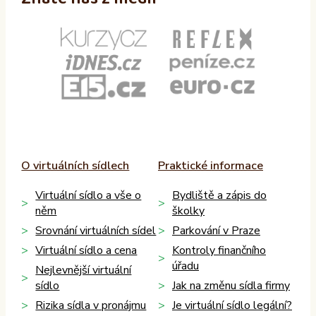
O virtuálních sídlech
Praktické informace
Virtuální sídlo a vše o
Bydliště a zápis do
něm
školky
Srovnání virtuálních sídel
Parkování v Praze
Virtuální sídlo a cena
Kontroly finančního
úřadu
Nejlevnější virtuální
sídlo
Jak na změnu sídla firmy
Rizika sídla v pronájmu
Je virtuální sídlo legální?