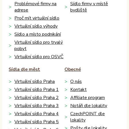
Problémové firmy na
Sídlo firmy v místě
adrese
bydliště
Proč mít virtuální sídlo
Virtuální sídlo výhody
Sídlo a místo podnikání
Virtuální sídlo pro trvalý
pobyt
Virtuální sídlo pro OSVČ
Sídla dle měst
Obecné
Virtuální sídlo Praha
O nás
Virtuální sídlo Praha 1
Kontakt
Virtuální sídlo Praha 2
Affiliate program
Virtuální sídlo Praha 3
Notáři dle lokality
Virtuální sídlo Praha 4
CzechPOINT dle
lokality
Virtuální sídlo Praha 5
Pošty dle lokality