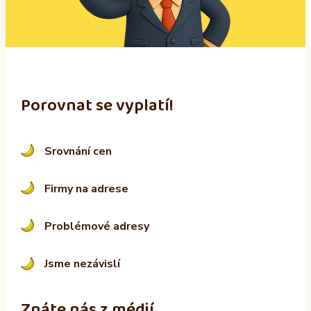
v
e
:
Porovnat se vyplatí!
Srovnání cen
Firmy na adrese
Problémové adresy
Jsme nezávislí
Znáte nás z médií