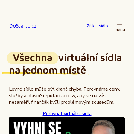
Přeskočit
na
obsah
DoStartu.cz
Získat sídlo
Všechna
virtuální sídla
na jednom místě
Levné sídlo může být drahá chyba. Porovnáme ceny,
služby a hlavně reputaci adresy, aby se na vás
nezaměřil finančák kvůli problémovým sousedům.
Porovnat virtuální sídla