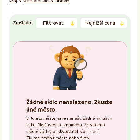
kraj
>
Virtuální sídlo Libušín
Filtrovat
Nejnižší cena
Zrušit filtr
Trvalý pobyt
–
Ano
Ne
Zasedací místnost
Žádné sídlo nenalezeno. Zkuste
Ano
jiné město.
Ne
V tomto městě jsme nenašli žádné virtuální
sídlo. Nejčastěji to znamená, že v tomto
Recepce
městě žádný poskytovatel sídel není.
Zkuste změnit město nebo filtry.
Ano