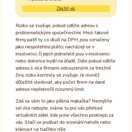
Zjistit víc
Riziko se zvyšuje, pokud sdílíte adresu s
problematickými společnostmi. Mezi takové
firmy patří ty, co dluží na DPH, jsou označeny
jako nespolehliví plátci, nacházejí se v
insolvenci, či jejich jednatelé jsou v insolvenci
nebo dokonce bydlí na úřadě. Dále pokud sdílíte
adresu s více firmami odsouzenými za trestné
činy, riziko kontroly se zvyšuje. Je rovněž
důležité sledovat, aby počet firem na dané
adrese nepřekročil rozumný limit.
Zdá se vám to jako pěkná makačka? Nemýlíte
se! Ale nebojte, máme tu pro vás přehled
virtuálních sídel, kde jsme všechno proklepli za
vás. Stačí se podívat do srovnání nahoře nebo
kliknout na tlačítko níže.