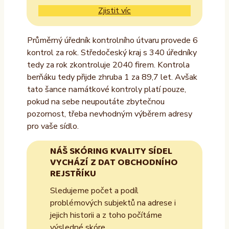
Zjistit víc
Průměrný úředník kontrolního útvaru provede 6
kontrol za rok. Středočeský kraj s 340 úředníky
tedy za rok zkontroluje 2040 firem. Kontrola
berňáku tedy přijde zhruba 1 za 89,7 let. Avšak
tato šance namátkové kontroly platí pouze,
pokud na sebe neupoutáte zbytečnou
pozornost, třeba nevhodným výběrem adresy
pro vaše sídlo.
NÁŠ SKÓRING KVALITY SÍDEL
VYCHÁZÍ Z DAT OBCHODNÍHO
REJSTŘÍKU
Sledujeme počet a podíl
problémových subjektů na adrese i
jejich historii a z toho počítáme
výsledné skóre.