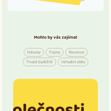
Mohlo by vás zajímat
Návody
Pojmy
Recenze
Trvalé bydliště
Virtuální sídla