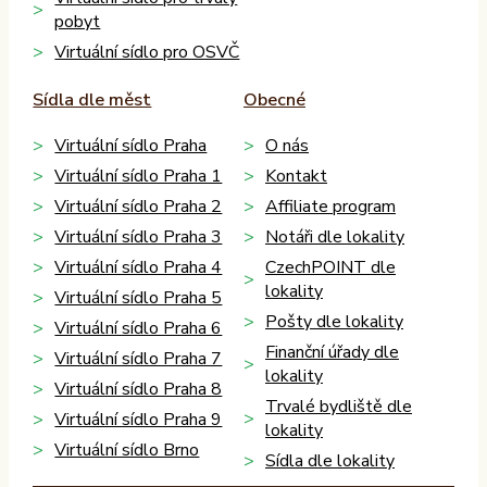
pobyt
Virtuální sídlo pro OSVČ
Sídla dle měst
Obecné
Virtuální sídlo Praha
O nás
Virtuální sídlo Praha 1
Kontakt
Virtuální sídlo Praha 2
Affiliate program
Virtuální sídlo Praha 3
Notáři dle lokality
Virtuální sídlo Praha 4
CzechPOINT dle
lokality
Virtuální sídlo Praha 5
Pošty dle lokality
Virtuální sídlo Praha 6
Finanční úřady dle
Virtuální sídlo Praha 7
lokality
Virtuální sídlo Praha 8
Trvalé bydliště dle
Virtuální sídlo Praha 9
lokality
Virtuální sídlo Brno
Sídla dle lokality