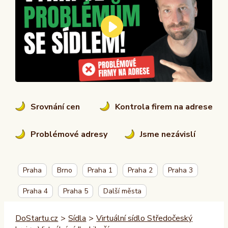
Srovnání cen
Kontrola firem na adrese
Problémové adresy
Jsme nezávislí
Praha
Brno
Praha 1
Praha 2
Praha 3
Praha 4
Praha 5
Další města
DoStartu.cz
>
Sídla
>
Virtuální sídlo Středočeský