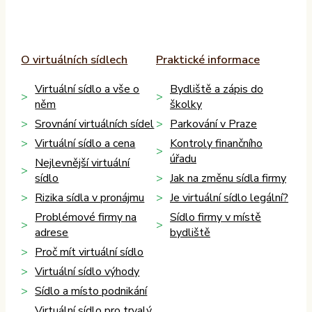
O virtuálních sídlech
Praktické informace
Virtuální sídlo a vše o
Bydliště a zápis do
něm
školky
Srovnání virtuálních sídel
Parkování v Praze
Virtuální sídlo a cena
Kontroly finančního
úřadu
Nejlevnější virtuální
sídlo
Jak na změnu sídla firmy
Rizika sídla v pronájmu
Je virtuální sídlo legální?
Problémové firmy na
Sídlo firmy v místě
adrese
bydliště
Proč mít virtuální sídlo
Virtuální sídlo výhody
Sídlo a místo podnikání
Virtuální sídlo pro trvalý