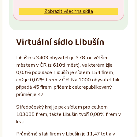
Ne
Zobrazit všechna sídla
Vlastník nemovitosti
Ano
Virtuální sídlo Libušín
Ne
Libušín s 3403 obyvateli je 378. největším
Provozovatel
městem v ČR (z 610ti měst), ve kterém žije
ALTAXO SE
0,03% populace. Libušín je sídlem 154 firem,
což je 0,02% firem v ČR. Na 1000 obyvatel tak
COMEFLEX CONSULTING s.r.o.
připadá 45 firem, přičemž celorepublikovaný
Firmus a.s.
průměr je 47.
Další
Středočeský kraj je pak sídlem pro celkem
183085 firem, takže Libušín tvoří 0,08% firem v
kraji.
Průměrné staří firem v Libušín je 11,47 let a v