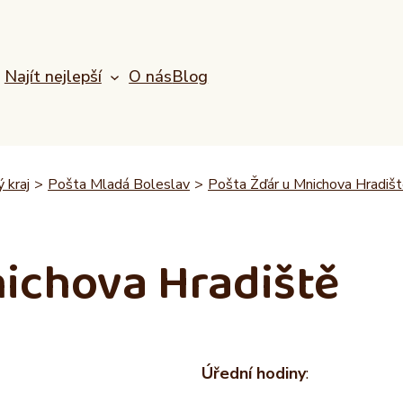
Najít nejlepší
O nás
Blog
 kraj
>
Pošta Mladá Boleslav
>
Pošta Žďár u Mnichova Hradiš
nichova Hradiště
Úřední hodiny
: