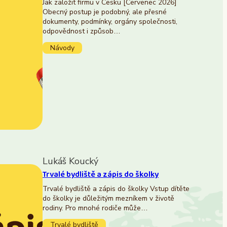
Jak založit firmu v Česku [Červenec 2026]
Obecný postup je podobný, ale přesné
dokumenty, podmínky, orgány společnosti,
odpovědnost i způsob…
Návody
Lukáš Koucký
Trvalé bydliště a zápis do školky
Trvalé bydliště a zápis do školky Vstup dítěte
do školky je důležitým mezníkem v životě
rodiny. Pro mnohé rodiče může…
Trvalé bydliště