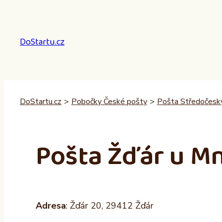
Přeskočit
na
obsah
DoStartu.cz
DoStartu.cz
>
Pobočky České pošty
>
Pošta Středočeský
Pošta Žďár u M
Adresa
: Žďár 20, 29412 Žďár