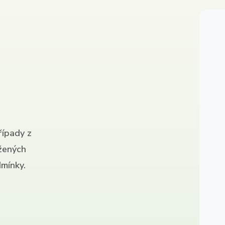
řípady z
ížených
mínky.