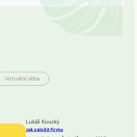
Virtuální sídla
Lukáš Koucký
Jak založit firmu