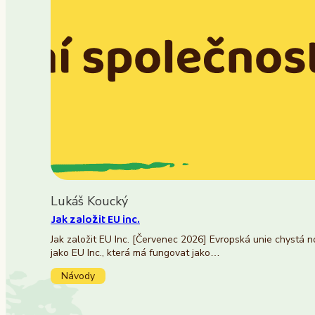
Lukáš Koucký
Jak založit EU inc.
Jak založit EU Inc. [Červenec 2026] Evropská unie chystá 
jako EU Inc., která má fungovat jako…
Návody