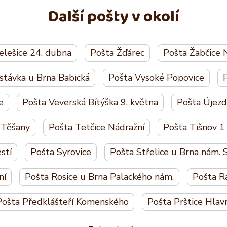
Další pošty v okolí
elešice 24. dubna
Pošta Žďárec
Pošta Žabčice 
stávka u Brna Babická
Pošta Vysoké Popovice
P
e
Pošta Veverská Bítýška 9. května
Pošta Újez
 Těšany
Pošta Tetčice Nádražní
Pošta Tišnov 1
stí
Pošta Syrovice
Pošta Střelice u Brna nám.
ní
Pošta Rosice u Brna Palackého nám.
Pošta R
Pošta Předklášteří Komenského
Pošta Prštice Hlav