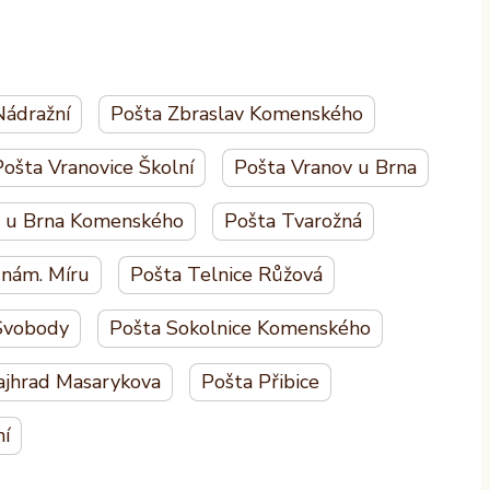
Nádražní
Pošta Zbraslav Komenského
ošta Vranovice Školní
Pošta Vranov u Brna
d u Brna Komenského
Pošta Tvarožná
 nám. Míru
Pošta Telnice Růžová
 Svobody
Pošta Sokolnice Komenského
ajhrad Masarykova
Pošta Přibice
ní