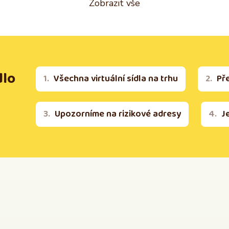
Zobrazit vše
dlo
Všechna virtuální sídla na trhu
Př
Upozorníme na rizikové adresy
J