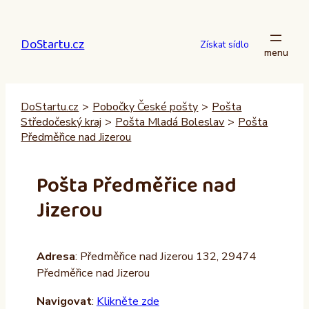
Přeskočit
na
DoStartu.cz
obsah
Získat sídlo
DoStartu.cz
>
Pobočky České pošty
>
Pošta
Středočeský kraj
>
Pošta Mladá Boleslav
>
Pošta
Předměřice nad Jizerou
Pošta Předměřice nad
Jizerou
Adresa
: Předměřice nad Jizerou 132, 29474
Předměřice nad Jizerou
Navigovat
:
Klikněte zde