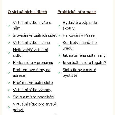
O virtuálních sídlech
Praktické informace
Virtuální sídlo a vše o
Bydliště a zápis do
něm
školky
Srovnání virtuálních sídel
Parkování v Praze
Virtuální sídlo a cena
Kontroly finančního
úřadu
Nejlevnější virtuální
sídlo
Jak na změnu sídla firmy
Rizika sídla v pronájmu
Je virtuální sídlo legální?
Problémové firmy na
Sídlo firmy v místě
adrese
bydliště
Proč mít virtuální sídlo
Virtuální sídlo výhody
Sídlo a místo podnikání
Virtuální sídlo pro trvalý
pobyt