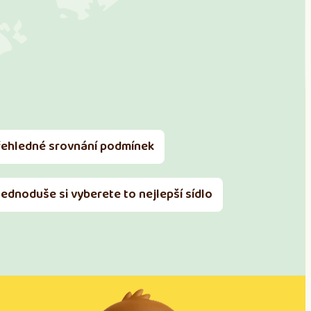
řehledné srovnání podmínek
Jednoduše si vyberete to nejlepší sídlo