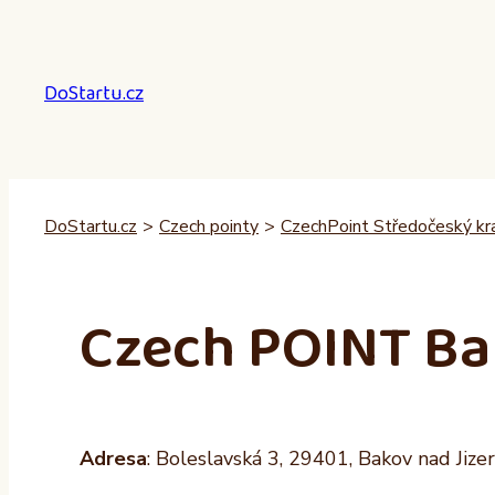
Přeskočit
na
obsah
DoStartu.cz
DoStartu.cz
>
Czech pointy
>
CzechPoint Středočeský kra
Czech POINT Ba
Adresa
: Boleslavská 3, 29401, Bakov nad Jize