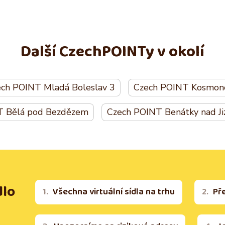
Další CzechPOINTy v okolí
ch POINT Mladá Boleslav 3
Czech POINT Kosmon
T Bělá pod Bezdězem
Czech POINT Benátky nad Ji
dlo
Všechna virtuální sídla na trhu
Př