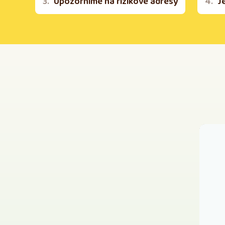
Upozorníme na rizikové adresy
J