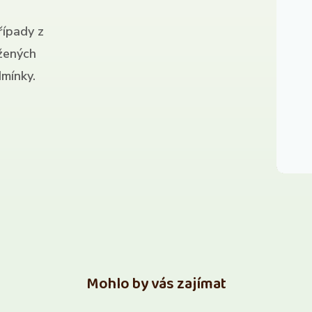
řípady z
ížených
mínky.
Mohlo by vás zajímat