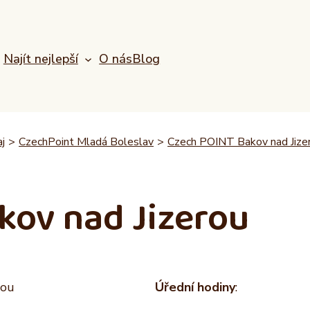
Najít nejlepší
O nás
Blog
j
>
CzechPoint Mladá Boleslav
>
Czech POINT Bakov nad Jize
kov nad Jizerou
rou
Úřední hodiny
: