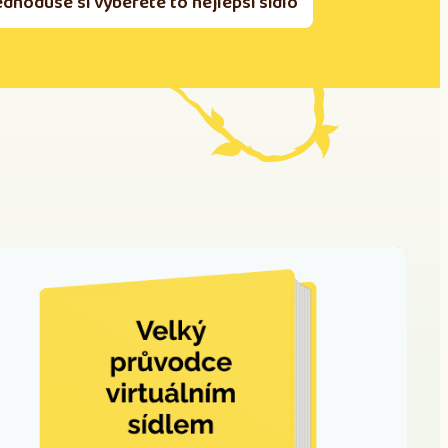
ednoduše si vyberete to nejlepší sídlo