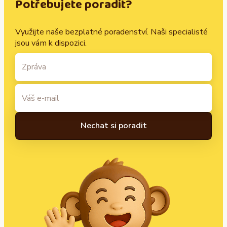
Potřebujete poradit?
Využijte naše bezplatné poradenství. Naši specialisté
jsou vám k dispozici.
A
l
t
e
r
n
a