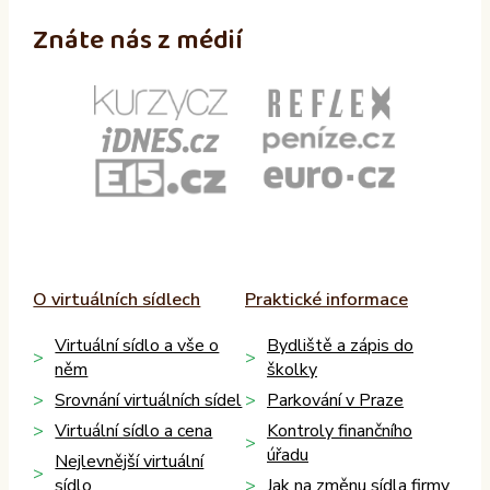
Znáte nás z médií
O virtuálních sídlech
Praktické informace
Virtuální sídlo a vše o
Bydliště a zápis do
něm
školky
Srovnání virtuálních sídel
Parkování v Praze
Virtuální sídlo a cena
Kontroly finančního
úřadu
Nejlevnější virtuální
sídlo
Jak na změnu sídla firmy