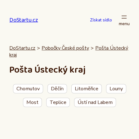
Přeskočit
na
DoStartu.cz
obsah
Získat sídlo
DoStartu.cz
>
Pobočky České pošty
>
Pošta Ústecký
kraj
Pošta Ústecký kraj
Chomutov
Děčín
Litoměřice
Louny
Most
Teplice
Ústí nad Labem