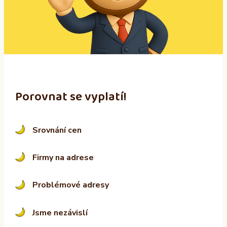
t
i
v
e
:
Porovnat se vyplatí!
Srovnání cen
Firmy na adrese
Problémové adresy
Jsme nezávislí