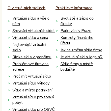
O virtuálních sídlech
Praktické informace
Virtuální sídlo a vše o
Bydliště a zápis do
něm
školky
Srovnání virtuálních sídel
Parkování v Praze
Virtuální sídlo a cena
Kontroly finančního
úřadu
Nejlevnější virtuální
sídlo
Jak na změnu sídla firmy
Rizika sídla v pronájmu
Je virtuální sídlo legální?
Problémové firmy na
Sídlo firmy v místě
adrese
bydliště
Proč mít virtuální sídlo
Virtuální sídlo výhody
Sídlo a místo podnikání
Virtuální sídlo pro trvalý
pobyt
Virtuální sídlo pro OSVČ