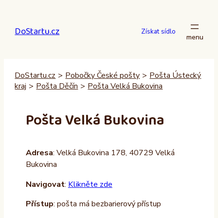
Přeskočit
na
DoStartu.cz
obsah
Získat sídlo
DoStartu.cz
>
Pobočky České pošty
>
Pošta Ústecký
kraj
>
Pošta Děčín
>
Pošta Velká Bukovina
Pošta Velká Bukovina
Adresa
: Velká Bukovina 178, 40729 Velká
Bukovina
Navigovat
:
Klikněte zde
Přístup
: pošta má bezbarierový přístup