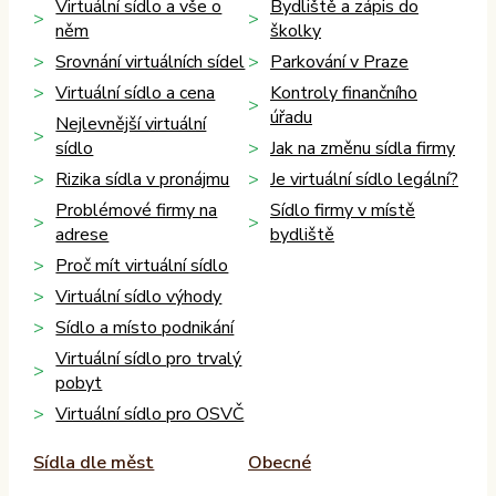
Virtuální sídlo a vše o
Bydliště a zápis do
něm
školky
Srovnání virtuálních sídel
Parkování v Praze
Virtuální sídlo a cena
Kontroly finančního
úřadu
Nejlevnější virtuální
sídlo
Jak na změnu sídla firmy
Rizika sídla v pronájmu
Je virtuální sídlo legální?
Problémové firmy na
Sídlo firmy v místě
adrese
bydliště
Proč mít virtuální sídlo
Virtuální sídlo výhody
Sídlo a místo podnikání
Virtuální sídlo pro trvalý
pobyt
Virtuální sídlo pro OSVČ
Sídla dle měst
Obecné