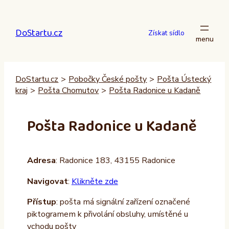
Přeskočit
na
DoStartu.cz
obsah
Získat sídlo
DoStartu.cz
>
Pobočky České pošty
>
Pošta Ústecký
kraj
>
Pošta Chomutov
>
Pošta Radonice u Kadaně
Pošta Radonice u Kadaně
Adresa
: Radonice 183, 43155 Radonice
Navigovat
:
Klikněte zde
Přístup
: pošta má signální zařízení označené
piktogramem k přivolání obsluhy, umístěné u
vchodu pošty