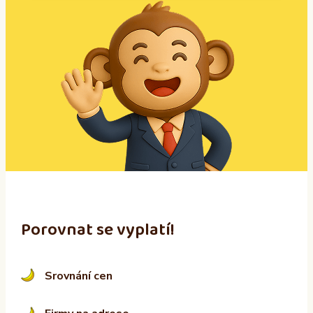
A
l
t
e
r
n
a
t
i
v
e
:
Porovnat se vyplatí!
Srovnání cen