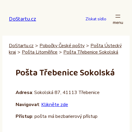
Přeskočit
na
DoStartu.cz
obsah
Získat sídlo
DoStartu.cz
>
Pobočky České pošty
>
Pošta Ústecký
kraj
>
Pošta Litoměřice
>
Pošta Třebenice Sokolská
Pošta Třebenice Sokolská
Adresa
: Sokolská 87, 41113 Třebenice
Navigovat
:
Klikněte zde
Přístup
: pošta má bezbarierový přístup