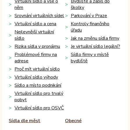
Virtuální sídlo a vše o
Bydliště a zápis do
něm
školky
Srovnání virtuálních sídel
Parkování v Praze
Virtuální sídlo a cena
Kontroly finančního
úřadu
Nejlevnější virtuální
sídlo
Jak na změnu sídla firmy
Rizika sídla v pronájmu
Je virtuální sídlo legální?
Problémové firmy na
Sídlo firmy v místě
adrese
bydliště
Proč mít virtuální sídlo
Virtuální sídlo výhody
Sídlo a místo podnikání
Virtuální sídlo pro trvalý
pobyt
Virtuální sídlo pro OSVČ
Sídla dle měst
Obecné