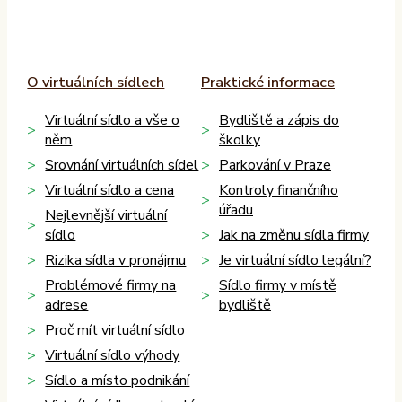
O virtuálních sídlech
Praktické informace
Virtuální sídlo a vše o
Bydliště a zápis do
něm
školky
Srovnání virtuálních sídel
Parkování v Praze
Virtuální sídlo a cena
Kontroly finančního
úřadu
Nejlevnější virtuální
sídlo
Jak na změnu sídla firmy
Rizika sídla v pronájmu
Je virtuální sídlo legální?
Problémové firmy na
Sídlo firmy v místě
adrese
bydliště
Proč mít virtuální sídlo
Virtuální sídlo výhody
Sídlo a místo podnikání