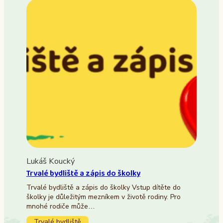
Lukáš Koucký
Trvalé bydliště a zápis do školky
Trvalé bydliště a zápis do školky Vstup dítěte do
školky je důležitým mezníkem v životě rodiny. Pro
mnohé rodiče může…
Trvalé bydliště