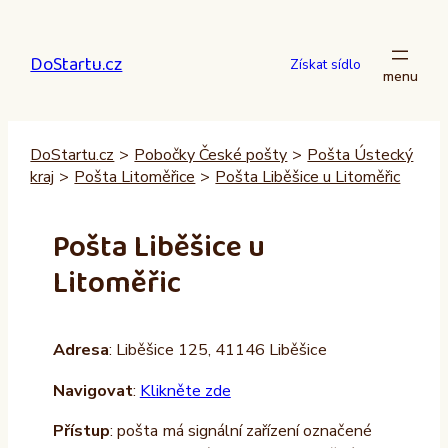
Přeskočit
na
DoStartu.cz
obsah
Získat sídlo
DoStartu.cz
>
Pobočky České pošty
>
Pošta Ústecký
kraj
>
Pošta Litoměřice
>
Pošta Liběšice u Litoměřic
Pošta Liběšice u
Litoměřic
Adresa
: Liběšice 125, 41146 Liběšice
Navigovat
:
Klikněte zde
Přístup
: pošta má signální zařízení označené