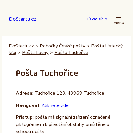
Přeskočit
na
DoStartu.cz
obsah
Získat sídlo
DoStartu.cz
>
Pobočky České pošty
>
Pošta Ústecký
kraj
>
Pošta Louny
>
Pošta Tuchořice
Pošta Tuchořice
Adresa
: Tuchořice 123, 43969 Tuchořice
Navigovat
:
Klikněte zde
Přístup
: pošta má signální zařízení označené
piktogramem k přivolání obsluhy, umístěné u
vchodu pošty