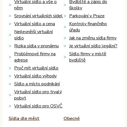
Virtuální sídlo a vše o
Bydliště a zápis do
něm
školky
Srovnání virtuálních sídel
Parkování v Praze
Virtuální sídlo a cena
Kontroly finančního
úřadu
Nejlevnější virtuální
sídlo
Jak na změnu sídla firmy
Rizika sídla v pronájmu
Je virtuální sídlo legální?
Problémové firmy na
Sídlo firmy v místě
adrese
bydliště
Proč mít virtuální sídlo
Virtuální sídlo výhody
Sídlo a místo podnikání
Virtuální sídlo pro trvalý
pobyt
Virtuální sídlo pro OSVČ
Sídla dle měst
Obecné