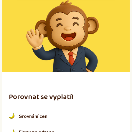
A
l
t
e
r
n
a
t
i
v
e
:
Porovnat se vyplatí!
Srovnání cen