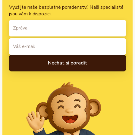
Využijte naše bezplatné poradenství. Naši specialisté
jsou vám k dispozici.
A
l
t
e
r
n
a
t
i