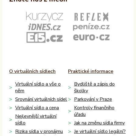
O virtuálních sídlech
Praktické informace
Virtuální sídlo a vše o
Bydliště a zápis do
něm
školky
Srovnání virtuálních sídel
Parkování v Praze
Virtuální sídlo a cena
Kontroly finančního
úřadu
Nejlevnější virtuální
sídlo
Jak na změnu sídla firmy
Rizika sídla v pronájmu
Je virtuální sídlo legální?