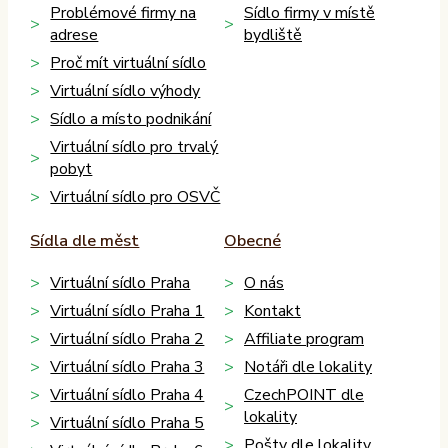
Problémové firmy na
Sídlo firmy v místě
adrese
bydliště
Proč mít virtuální sídlo
Virtuální sídlo výhody
Sídlo a místo podnikání
Virtuální sídlo pro trvalý
pobyt
Virtuální sídlo pro OSVČ
Sídla dle měst
Obecné
Virtuální sídlo Praha
O nás
Virtuální sídlo Praha 1
Kontakt
Virtuální sídlo Praha 2
Affiliate program
Virtuální sídlo Praha 3
Notáři dle lokality
Virtuální sídlo Praha 4
CzechPOINT dle
lokality
Virtuální sídlo Praha 5
Pošty dle lokality