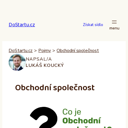
Přeskočit
na
obsah
DoStartu.cz
Získat sídlo
DoStartu.cz
>
Pojmy
>
Obchodní společnost
NAPSAL/A
LUKÁŠ KOUCKÝ
Obchodní společnost