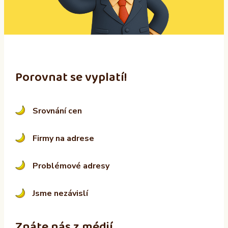
v
e
:
Porovnat se vyplatí!
Srovnání cen
Firmy na adrese
Problémové adresy
Jsme nezávislí
Znáte nás z médií