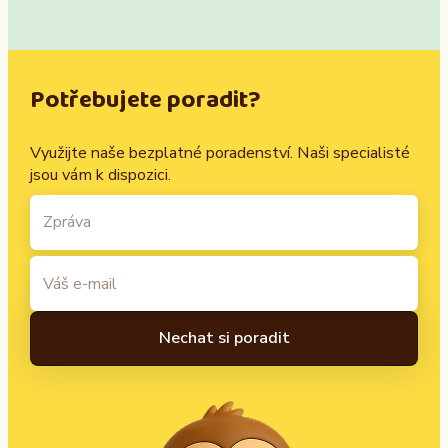
Potřebujete poradit?
Využijte naše bezplatné poradenství. Naši specialisté
jsou vám k dispozici.
A
l
t