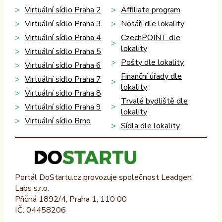
Virtuální sídlo Praha 2
Affiliate program
Virtuální sídlo Praha 3
Notáři dle lokality
Virtuální sídlo Praha 4
CzechPOINT dle
lokality
Virtuální sídlo Praha 5
Pošty dle lokality
Virtuální sídlo Praha 6
Finanční úřady dle
Virtuální sídlo Praha 7
lokality
Virtuální sídlo Praha 8
Trvalé bydliště dle
Virtuální sídlo Praha 9
lokality
Virtuální sídlo Brno
Sídla dle lokality
Portál DoStartu.cz provozuje společnost Leadgen
Labs s.r.o.
Příčná 1892/4, Praha 1, 110 00
IČ: 04458206