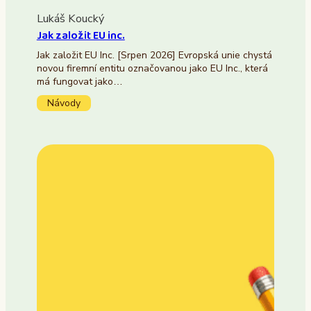
Lukáš Koucký
Jak založit EU inc.
Jak založit EU Inc. [Srpen 2026] Evropská unie chystá
novou firemní entitu označovanou jako EU Inc., která
má fungovat jako…
Návody