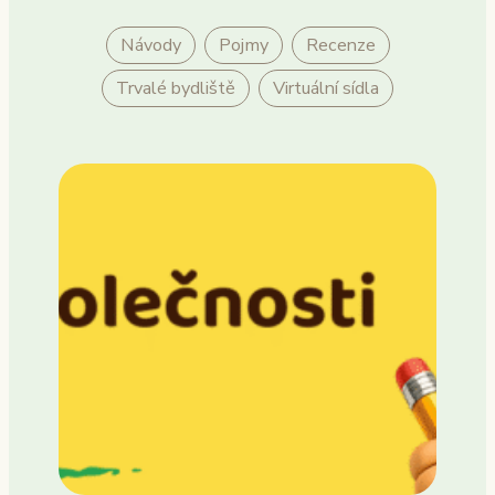
Návody
Pojmy
Recenze
Trvalé bydliště
Virtuální sídla