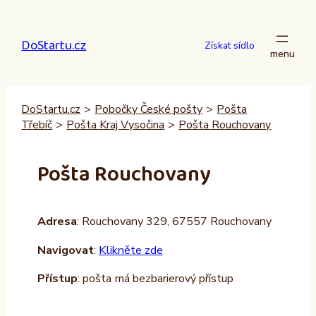
Přeskočit
na
DoStartu.cz
obsah
Získat sídlo
DoStartu.cz
>
Pobočky České pošty
>
Pošta
Třebíč
>
Pošta Kraj Vysočina
>
Pošta Rouchovany
Pošta Rouchovany
Adresa
: Rouchovany 329, 67557 Rouchovany
Navigovat
:
Klikněte zde
Přístup
: pošta má bezbarierový přístup