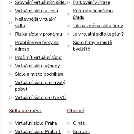
Srovnání virtuálních sídel
Parkování v Praze
Virtuální sídlo a cena
Kontroly finančního
úřadu
Nejlevnější virtuální
sídlo
Jak na změnu sídla firmy
Rizika sídla v pronájmu
Je virtuální sídlo legální?
Problémové firmy na
Sídlo firmy v místě
adrese
bydliště
Proč mít virtuální sídlo
Virtuální sídlo výhody
Sídlo a místo podnikání
Virtuální sídlo pro trvalý
pobyt
Virtuální sídlo pro OSVČ
Sídla dle měst
Obecné
Virtuální sídlo Praha
O nás
Virtuální sídlo Praha 1
Kontakt