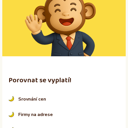
e
r
n
a
t
i
v
e
:
Porovnat se vyplatí!
Srovnání cen
Firmy na adrese