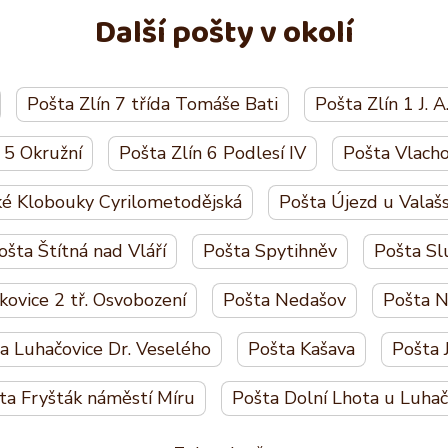
Další pošty v okolí
Pošta Zlín 7 třída Tomáše Bati
Pošta Zlín 1 J. A
 5 Okružní
Pošta Zlín 6 Podlesí IV
Pošta Vlacho
ké Klobouky Cyrilometodějská
Pošta Újezd u Valaš
ošta Štítná nad Vláří
Pošta Spytihněv
Pošta Sl
kovice 2 tř. Osvobození
Pošta Nedašov
Pošta N
a Luhačovice Dr. Veselého
Pošta Kašava
Pošta 
ta Fryšták náměstí Míru
Pošta Dolní Lhota u Luhač