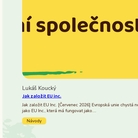
Lukáš Koucký
Jak založit EU inc.
Jak založit EU Inc. [Červenec 2026] Evropská unie chystá 
jako EU Inc., která má fungovat jako…
Návody