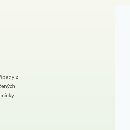
řípady z
ížených
mínky.