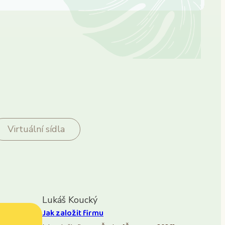
Virtuální sídla
Lukáš Koucký
Jak založit firmu