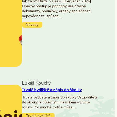
Jak založit firmu v Česku [Červenec 2026]
Obecný postup je podobný, ale přesné
dokumenty, podmínky, orgány společnosti,
odpovědnost i způsob…
Návody
Lukáš Koucký
Trvalé bydliště a zápis do školky
Trvalé bydliště a zápis do školky Vstup dítěte
do školky je důležitým mezníkem v životě
rodiny. Pro mnohé rodiče může…
Trvalé bydliště