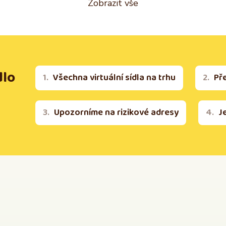
Zobrazit vše
dlo
Všechna virtuální sídla na trhu
Př
Upozorníme na rizikové adresy
J