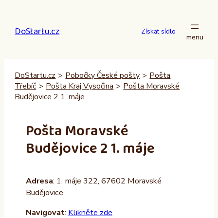
Přeskočit
na
DoStartu.cz
obsah
Získat sídlo
DoStartu.cz
>
Pobočky České pošty
>
Pošta
Třebíč
>
Pošta Kraj Vysočina
>
Pošta Moravské
Budějovice 2 1. máje
Pošta Moravské
Budějovice 2 1. máje
Adresa
: 1. máje 322, 67602 Moravské
Budějovice
Navigovat
:
Klikněte zde