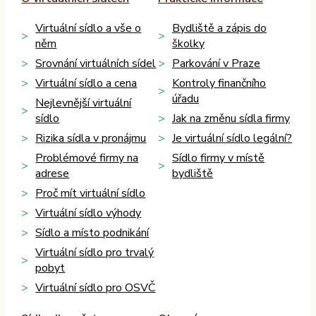
Virtuální sídlo a vše o
Bydliště a zápis do
něm
školky
Srovnání virtuálních sídel
Parkování v Praze
Virtuální sídlo a cena
Kontroly finančního
úřadu
Nejlevnější virtuální
sídlo
Jak na změnu sídla firmy
Rizika sídla v pronájmu
Je virtuální sídlo legální?
Problémové firmy na
Sídlo firmy v místě
adrese
bydliště
Proč mít virtuální sídlo
Virtuální sídlo výhody
Sídlo a místo podnikání
Virtuální sídlo pro trvalý
pobyt
Virtuální sídlo pro OSVČ