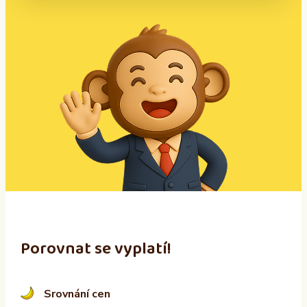
A
l
t
e
r
n
a
t
i
v
e
:
Porovnat se vyplatí!
Srovnání cen