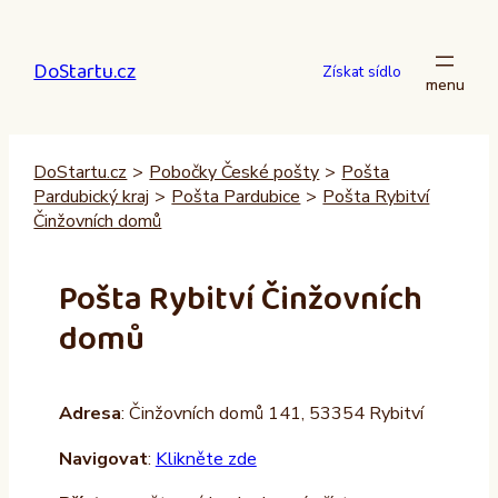
Přeskočit
na
DoStartu.cz
obsah
Získat sídlo
DoStartu.cz
>
Pobočky České pošty
>
Pošta
Pardubický kraj
>
Pošta Pardubice
>
Pošta Rybitví
Činžovních domů
Pošta Rybitví Činžovních
domů
Adresa
: Činžovních domů 141, 53354 Rybitví
Navigovat
:
Klikněte zde