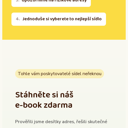
Upozorníme na rizikové adresy
Jednoduše si vyberete to nejlepší sídlo
Tohle vám poskytovatelé sídel neřeknou
Stáhněte si náš
e-book zdarma
Prověřili jsme desítky adres, řešili skutečné