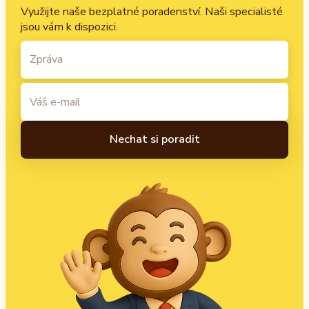
Využijte naše bezplatné poradenství. Naši specialisté
jsou vám k dispozici.
A
l
t
e
r
n
a
t
i