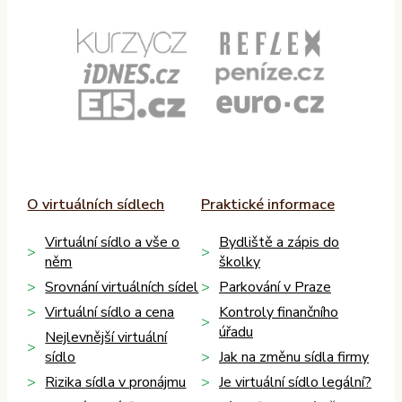
O virtuálních sídlech
Praktické informace
Virtuální sídlo a vše o
Bydliště a zápis do
něm
školky
Srovnání virtuálních sídel
Parkování v Praze
Virtuální sídlo a cena
Kontroly finančního
úřadu
Nejlevnější virtuální
sídlo
Jak na změnu sídla firmy
Rizika sídla v pronájmu
Je virtuální sídlo legální?