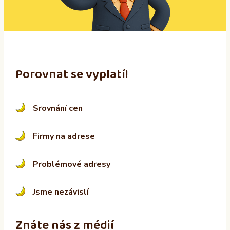
v
e
:
Porovnat se vyplatí!
Srovnání cen
Firmy na adrese
Problémové adresy
Jsme nezávislí
Znáte nás z médií