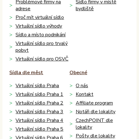
Problémové firmy na
Sídlo firmy v místě
adrese
bydliště
Proč mít virtuální sídlo
Virtuální sídlo výhody
Sídlo a místo podnikání
Virtuální sídlo pro trvalý
pobyt
Virtuální sídlo pro OSVČ
Sídla dle měst
Obecné
Virtuální sídlo Praha
O nás
Virtuální sídlo Praha 1
Kontakt
Virtuální sídlo Praha 2
Affiliate program
Virtuální sídlo Praha 3
Notáři dle lokality
Virtuální sídlo Praha 4
CzechPOINT dle
lokality
Virtuální sídlo Praha 5
Pošty dle lokality
Virtuální sídlo Praha 6