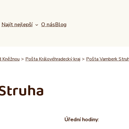
Najít nejlepší
O nás
Blog
d Kněžnou
>
Pošta Královéhradecký kraj
>
Pošta Vamberk Stru
Struha
Úřední hodiny
: