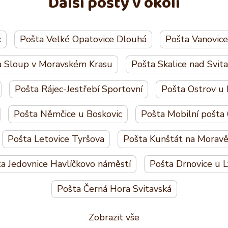
Další pošty v okolí
c
Pošta Velké Opatovice Dlouhá
Pošta Vanovice
a Sloup v Moravském Krasu
Pošta Skalice nad Svit
Pošta Rájec-Jestřebí Sportovní
Pošta Ostrov u
Pošta Němčice u Boskovic
Pošta Mobilní pošta
Pošta Letovice Tyršova
Pošta Kunštát na Morav
a Jedovnice Havlíčkovo náměstí
Pošta Drnovice u L
Pošta Černá Hora Svitavská
Zobrazit vše