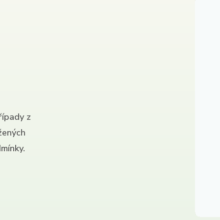
řípady z
ížených
mínky.