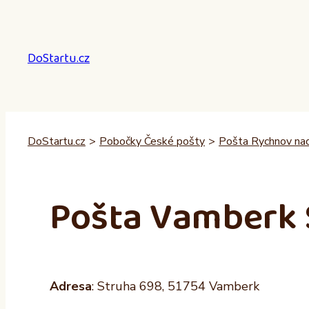
Přeskočit
na
obsah
DoStartu.cz
DoStartu.cz
>
Pobočky České pošty
>
Pošta Rychnov na
Pošta Vamberk 
Adresa
: Struha 698, 51754 Vamberk