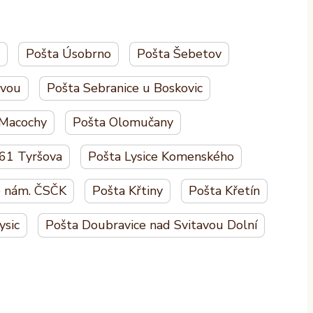
Pošta Úsobrno
Pošta Šebetov
avou
Pošta Sebranice u Boskovic
 Macochy
Pošta Olomučany
 61 Tyršova
Pošta Lysice Komenského
ě nám. ČSČK
Pošta Křtiny
Pošta Křetín
ysic
Pošta Doubravice nad Svitavou Dolní