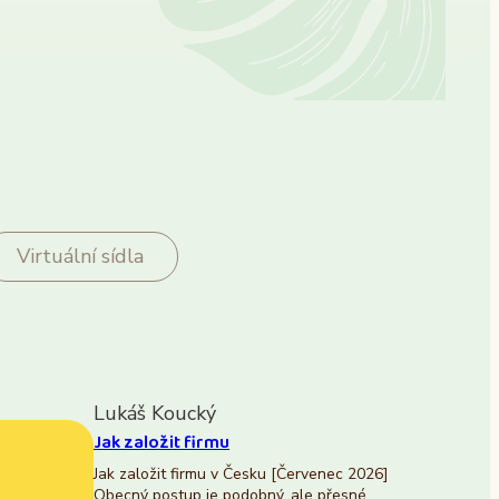
Virtuální sídla
Lukáš Koucký
Jak založit firmu
Jak založit firmu v Česku [Červenec 2026]
Obecný postup je podobný, ale přesné