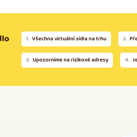
dlo
Všechna virtuální sídla na trhu
Př
Upozorníme na rizikové adresy
J