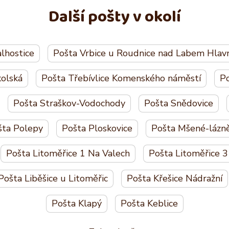
Další pošty v okolí
lhostice
Pošta Vrbice u Roudnice nad Labem Hlavn
olská
Pošta Třebívlice Komenského náměstí
Po
Pošta Straškov-Vodochody
Pošta Snědovice
šta Polepy
Pošta Ploskovice
Pošta Mšené-lázn
Pošta Litoměřice 1 Na Valech
Pošta Litoměřice 3
Pošta Liběšice u Litoměřic
Pošta Křešice Nádražní
Pošta Klapý
Pošta Keblice