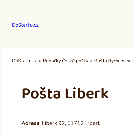
Přeskočit
na
obsah
DoStartu.cz
DoStartu.cz
>
Pobočky České pošty
>
Pošta Rychnov na
Pošta Liberk
Adresa
: Liberk 92, 51712 Liberk