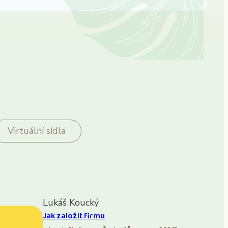
Virtuální sídla
Lukáš Koucký
Jak založit firmu