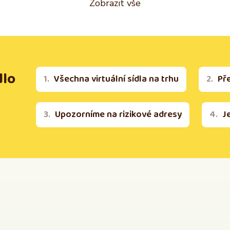
Zobrazit vše
dlo
Všechna virtuální sídla na trhu
Př
Upozorníme na rizikové adresy
J