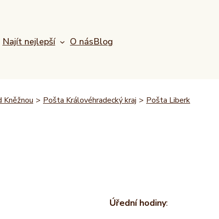
Najít nejlepší
O nás
Blog
d Kněžnou
>
Pošta Královéhradecký kraj
>
Pošta Liberk
Úřední hodiny
: