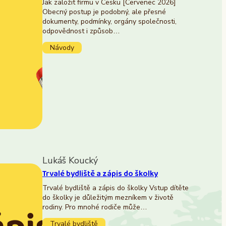
Jak založit firmu v Česku [Červenec 2026]
Obecný postup je podobný, ale přesné
dokumenty, podmínky, orgány společnosti,
odpovědnost i způsob…
Návody
Lukáš Koucký
Trvalé bydliště a zápis do školky
Trvalé bydliště a zápis do školky Vstup dítěte
do školky je důležitým mezníkem v životě
rodiny. Pro mnohé rodiče může…
Trvalé bydliště