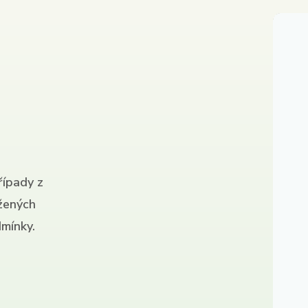
řípady z
ížených
mínky.