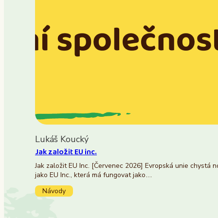
Lukáš Koucký
Jak založit EU inc.
Jak založit EU Inc. [Červenec 2026] Evropská unie chystá 
jako EU Inc., která má fungovat jako…
Návody