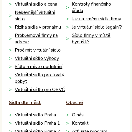
Virtuální sídlo a cena
Kontroly finančního
úřadu
Nejlevnější virtuální
sídlo
Jak na změnu sídla firmy
Rizika sídla v pronájmu
Je virtuální sídlo legální?
Problémové firmy na
Sídlo firmy v místě
adrese
bydliště
Proč mít virtuální sídlo
Virtuální sídlo výhody
Sídlo a místo podnikání
Virtuální sídlo pro trvalý
pobyt
Virtuální sídlo pro OSVČ
Sídla dle měst
Obecné
Virtuální sídlo Praha
O nás
Virtuální sídlo Praha 1
Kontakt
Virtuální sídlo Praha 2
Affiliate program