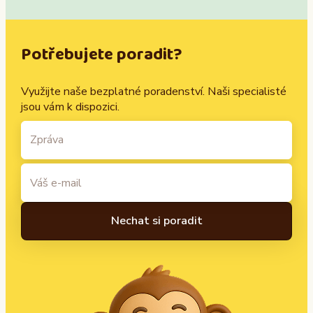
Potřebujete poradit?
Využijte naše bezplatné poradenství. Naši specialisté
jsou vám k dispozici.
A
l
t
e