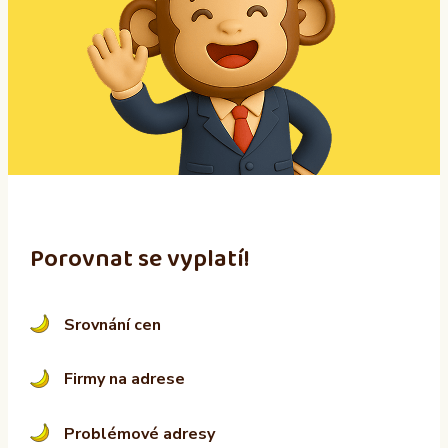
r
n
a
t
i
v
e
:
Porovnat se vyplatí!
Srovnání cen
Firmy na adrese
Problémové adresy