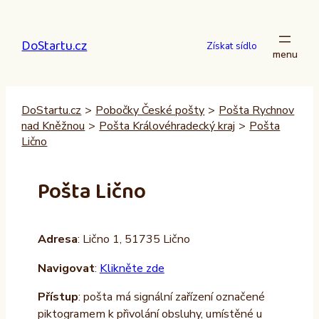
Přeskočit
na
DoStartu.cz
obsah
Získat sídlo
DoStartu.cz
>
Pobočky České pošty
>
Pošta Rychnov
nad Kněžnou
>
Pošta Královéhradecký kraj
>
Pošta
Lično
Pošta Lično
Adresa
: Lično 1, 51735 Lično
Navigovat
:
Klikněte zde
Přístup
: pošta má signální zařízení označené
piktogramem k přivolání obsluhy, umístěné u