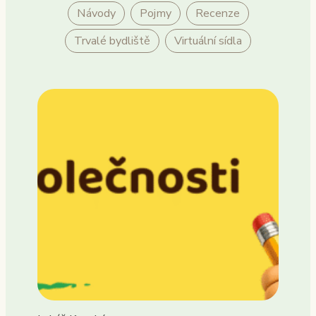
Návody
Pojmy
Recenze
Trvalé bydliště
Virtuální sídla