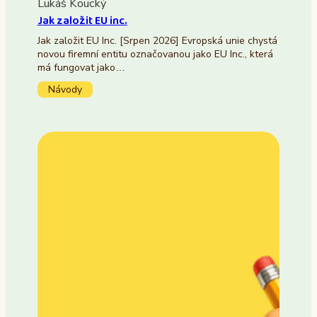
Lukáš Koucký
Jak založit EU inc.
Jak založit EU Inc. [Srpen 2026] Evropská unie chystá
novou firemní entitu označovanou jako EU Inc., která
má fungovat jako…
Návody