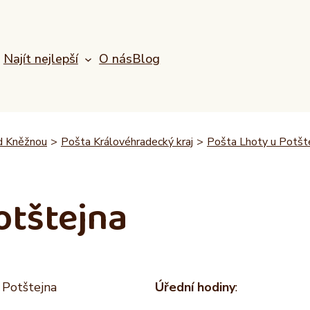
Najít nejlepší
O nás
Blog
d Kněžnou
>
Pošta Královéhradecký kraj
>
Pošta Lhoty u Potšt
otštejna
 Potštejna
Úřední hodiny
: