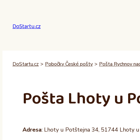
Přeskočit
na
obsah
DoStartu.cz
DoStartu.cz
>
Pobočky České pošty
>
Pošta Rychnov na
Pošta Lhoty u P
Adresa
: Lhoty u Potštejna 34, 51744 Lhoty u