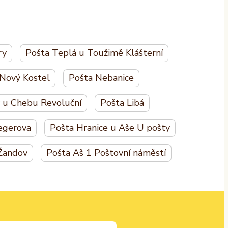
ry
Pošta Teplá u Toužimě Klášterní
Nový Kostel
Pošta Nebanice
 u Chebu Revoluční
Pošta Libá
egerova
Pošta Hranice u Aše U pošty
 Žandov
Pošta Aš 1 Poštovní náměstí