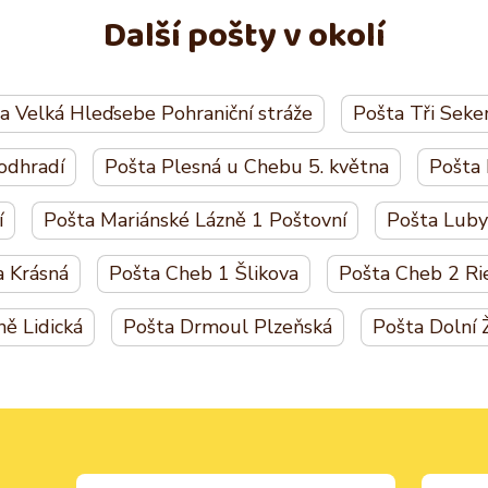
Další pošty v okolí
a Velká Hleďsebe Pohraniční stráže
Pošta Tři Seke
odhradí
Pošta Plesná u Chebu 5. května
Pošta 
í
Pošta Mariánské Lázně 1 Poštovní
Pošta Luby
a Krásná
Pošta Cheb 1 Šlikova
Pošta Cheb 2 Ri
ně Lidická
Pošta Drmoul Plzeňská
Pošta Dolní