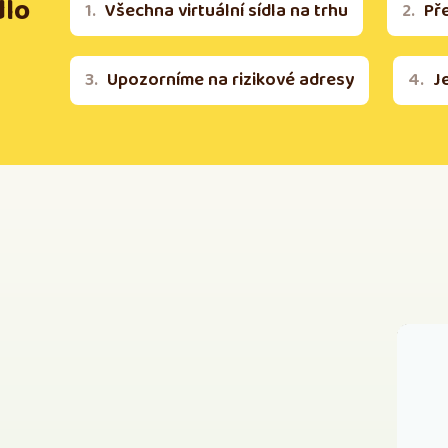
dlo
Všechna virtuální sídla na trhu
Př
Upozorníme na rizikové adresy
J