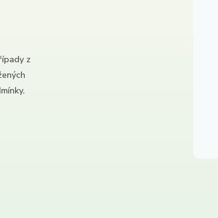
řípady z
ížených
mínky.