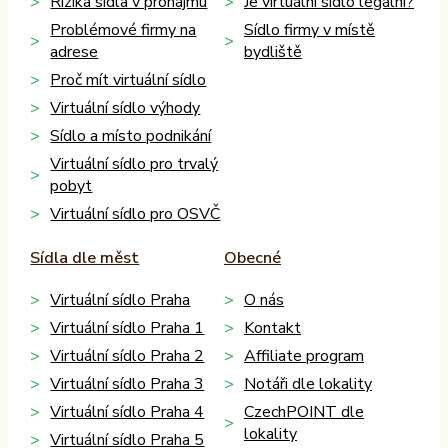
Rizika sídla v pronájmu
Je virtuální sídlo legální?
Problémové firmy na
Sídlo firmy v místě
adrese
bydliště
Proč mít virtuální sídlo
Virtuální sídlo výhody
Sídlo a místo podnikání
Virtuální sídlo pro trvalý
pobyt
Virtuální sídlo pro OSVČ
Sídla dle měst
Obecné
Virtuální sídlo Praha
O nás
Virtuální sídlo Praha 1
Kontakt
Virtuální sídlo Praha 2
Affiliate program
Virtuální sídlo Praha 3
Notáři dle lokality
Virtuální sídlo Praha 4
CzechPOINT dle
lokality
Virtuální sídlo Praha 5