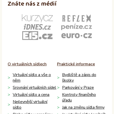
Znáte nás z médií
O virtuálních sídlech
Praktické informace
Virtuální sídlo a vše o
Bydliště a zápis do
něm
školky
Srovnání virtuálních sídel
Parkování v Praze
Virtuální sídlo a cena
Kontroly finančního
úřadu
Nejlevnější virtuální
sídlo
Jak na změnu sídla firmy