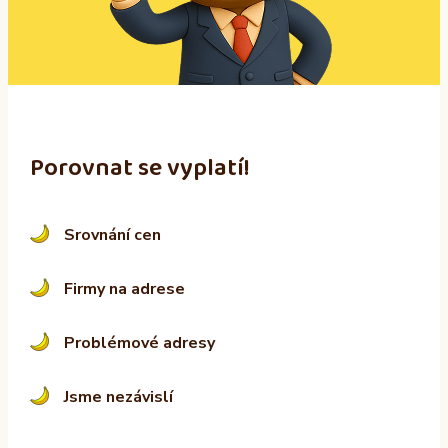
i
v
e
:
Porovnat se vyplatí!
Srovnání cen
Firmy na adrese
Problémové adresy
Jsme nezávislí