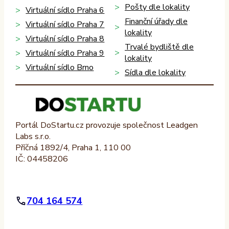
Pošty dle lokality
Virtuální sídlo Praha 6
Finanční úřady dle
Virtuální sídlo Praha 7
lokality
Virtuální sídlo Praha 8
Trvalé bydliště dle
Virtuální sídlo Praha 9
lokality
Virtuální sídlo Brno
Sídla dle lokality
Portál DoStartu.cz provozuje společnost Leadgen
Labs s.r.o.
Příčná 1892/4, Praha 1, 110 00
IČ: 04458206
704 164 574