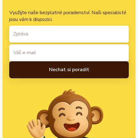
Využijte naše bezplatné poradenství. Naši specialisté
jsou vám k dispozici.
A
l
t
e
r
n
a
t