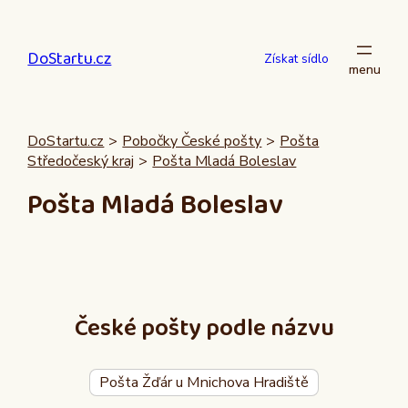
Přeskočit
na
DoStartu.cz
obsah
Získat sídlo
DoStartu.cz
>
Pobočky České pošty
>
Pošta
Středočeský kraj
>
Pošta Mladá Boleslav
Pošta Mladá Boleslav
České pošty podle názvu
Pošta Žďár u Mnichova Hradiště