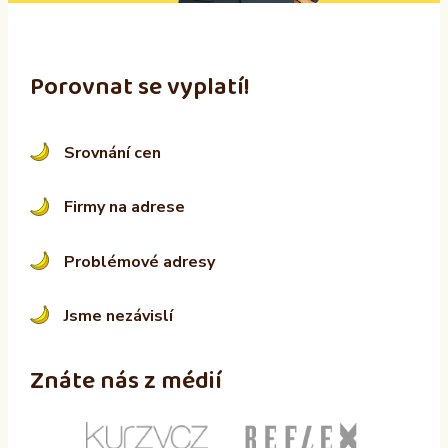
:
Porovnat se vyplatí!
Srovnání cen
Firmy na adrese
Problémové adresy
Jsme nezávislí
Znáte nás z médií