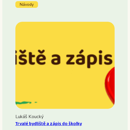
Návody
Lukáš Koucký
Trvalé bydliště a zápis do školky