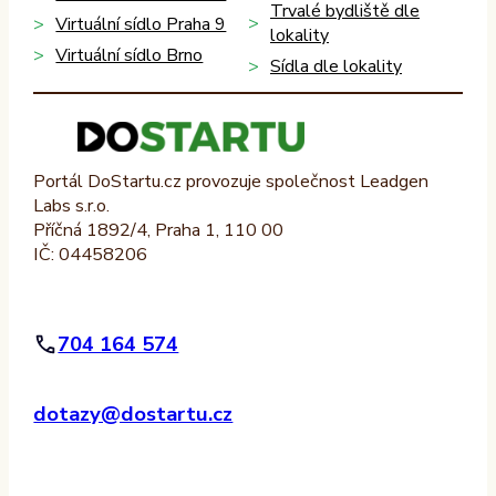
Trvalé bydliště dle
Virtuální sídlo Praha 9
lokality
Virtuální sídlo Brno
Sídla dle lokality
Portál DoStartu.cz provozuje společnost Leadgen
Labs s.r.o.
Příčná 1892/4, Praha 1, 110 00
IČ: 04458206
704 164 574
dotazy@dostartu.cz