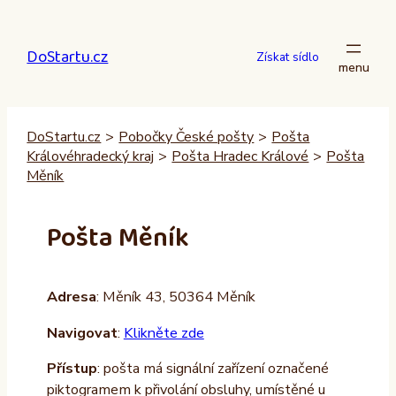
Přeskočit
na
DoStartu.cz
obsah
Získat sídlo
DoStartu.cz
>
Pobočky České pošty
>
Pošta
Královéhradecký kraj
>
Pošta Hradec Králové
>
Pošta
Měník
Pošta Měník
Adresa
: Měník 43, 50364 Měník
Navigovat
:
Klikněte zde
Přístup
: pošta má signální zařízení označené
piktogramem k přivolání obsluhy, umístěné u