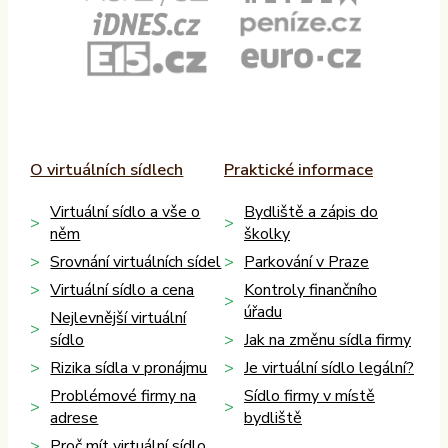
O virtuálních sídlech
Praktické informace
Virtuální sídlo a vše o
Bydliště a zápis do
něm
školky
Srovnání virtuálních sídel
Parkování v Praze
Virtuální sídlo a cena
Kontroly finančního
úřadu
Nejlevnější virtuální
sídlo
Jak na změnu sídla firmy
Rizika sídla v pronájmu
Je virtuální sídlo legální?
Problémové firmy na
Sídlo firmy v místě
adrese
bydliště
Proč mít virtuální sídlo