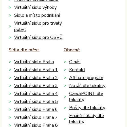
Virtuální sídlo výhody
Sídlo a místo podnikání
Virtuální sídlo pro trvalý
pobyt
Virtuální sídlo pro OSVČ
Sídla dle měst
Obecné
Virtuální sídlo Praha
O nás
Virtuální sídlo Praha 1
Kontakt
Virtuální sídlo Praha 2
Affiliate program
Virtuální sídlo Praha 3
Notáři dle lokality
Virtuální sídlo Praha 4
CzechPOINT dle
lokality
Virtuální sídlo Praha 5
Pošty dle lokality
Virtuální sídlo Praha 6
Finanční úřady dle
Virtuální sídlo Praha 7
lokality
Virtuální sídlo Praha 8