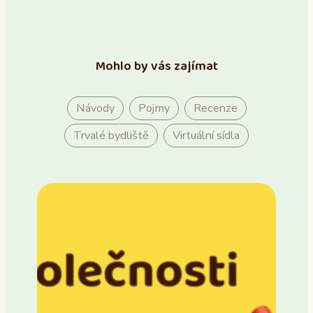
Mohlo by vás zajímat
Návody
Pojmy
Recenze
Trvalé bydliště
Virtuální sídla