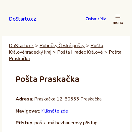
Přeskočit
na
DoStartu.cz
obsah
Získat sídlo
DoStartu.cz
>
Pobočky České pošty
>
Pošta
Královéhradecký kraj
>
Pošta Hradec Králové
>
Pošta
Praskačka
Pošta Praskačka
Adresa
: Praskačka 12, 50333 Praskačka
Navigovat
:
Klikněte zde
Přístup
: pošta má bezbarierový přístup