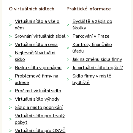
O virtuálních sídlech
Praktické informace
Virtuální sídlo a vše o
Bydliště a zápis do
něm
školky
Srovnání virtuálních sídel
Parkování v Praze
Virtuální sídlo a cena
Kontroly finančního
úřadu
Nejlevnější virtuální
sídlo
Jak na změnu sídla firmy
Rizika sídla v pronájmu
Je virtuální sídlo legální?
Problémové firmy na
Sídlo firmy v místě
adrese
bydliště
Proč mít virtuální sídlo
Virtuální sídlo výhody
Sídlo a místo podnikání
Virtuální sídlo pro trvalý
pobyt
Virtuální sídlo pro OSVČ