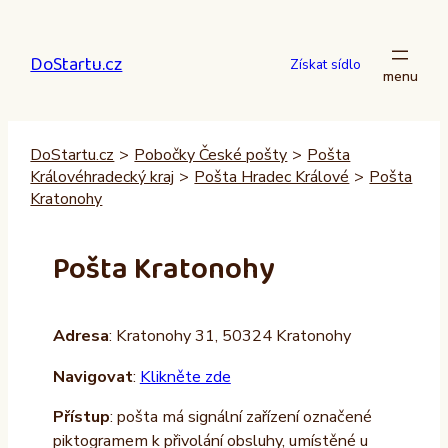
Přeskočit
na
DoStartu.cz
obsah
Získat sídlo
DoStartu.cz
>
Pobočky České pošty
>
Pošta
Královéhradecký kraj
>
Pošta Hradec Králové
>
Pošta
Kratonohy
Pošta Kratonohy
Adresa
: Kratonohy 31, 50324 Kratonohy
Navigovat
:
Klikněte zde
Přístup
: pošta má signální zařízení označené
piktogramem k přivolání obsluhy, umístěné u