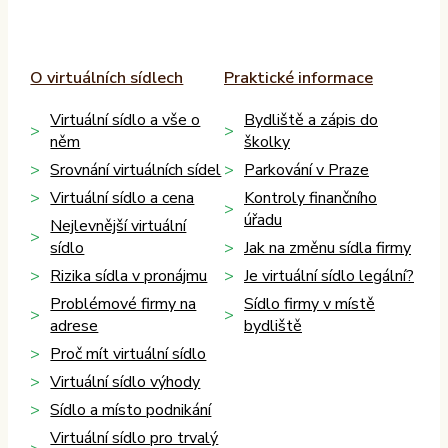
O virtuálních sídlech
Praktické informace
Virtuální sídlo a vše o
Bydliště a zápis do
něm
školky
Srovnání virtuálních sídel
Parkování v Praze
Virtuální sídlo a cena
Kontroly finančního
úřadu
Nejlevnější virtuální
sídlo
Jak na změnu sídla firmy
Rizika sídla v pronájmu
Je virtuální sídlo legální?
Problémové firmy na
Sídlo firmy v místě
adrese
bydliště
Proč mít virtuální sídlo
Virtuální sídlo výhody
Sídlo a místo podnikání
Virtuální sídlo pro trvalý