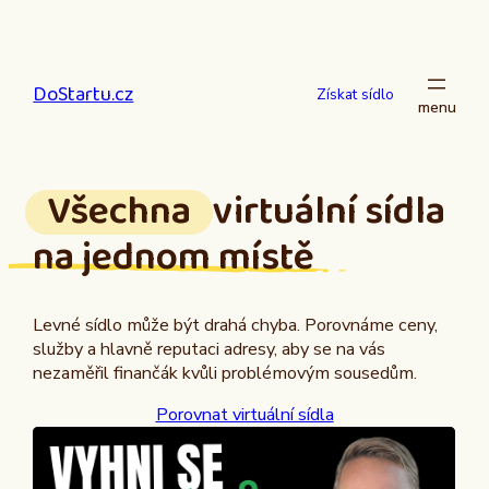
Přeskočit
na
obsah
DoStartu.cz
Získat sídlo
Všechna
virtuální sídla
na jednom místě
Levné sídlo může být drahá chyba. Porovnáme ceny,
služby a hlavně reputaci adresy, aby se na vás
nezaměřil finančák kvůli problémovým sousedům.
Porovnat virtuální sídla