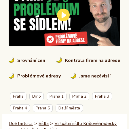
Srovnání cen
Kontrola firem na adrese
Problémové adresy
Jsme nezávislí
Praha
Brno
Praha 1
Praha 2
Praha 3
Praha 4
Praha 5
Další města
DoStartu.cz
>
Sídla
>
Virtuální sídlo Královéhradecký