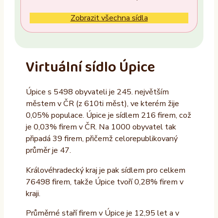
Ne
Zobrazit všechna sídla
Vlastník nemovitosti
Ano
Virtuální sídlo Úpice
Ne
Úpice s 5498 obyvateli je 245. největším
Provozovatel
městem v ČR (z 610ti měst), ve kterém žije
ALTAXO SE
0,05% populace. Úpice je sídlem 216 firem, což
je 0,03% firem v ČR. Na 1000 obyvatel tak
COMEFLEX CONSULTING s.r.o.
připadá 39 firem, přičemž celorepublikovaný
Firmus a.s.
průměr je 47.
Další
Královéhradecký kraj je pak sídlem pro celkem
76498 firem, takže Úpice tvoří 0,28% firem v
kraji.
Průměrné staří firem v Úpice je 12,95 let a v