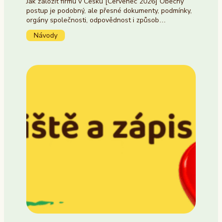
Jak založit firmu v Česku [Červenec 2026] Obecný
postup je podobný, ale přesné dokumenty, podmínky,
orgány společnosti, odpovědnost i způsob…
Návody