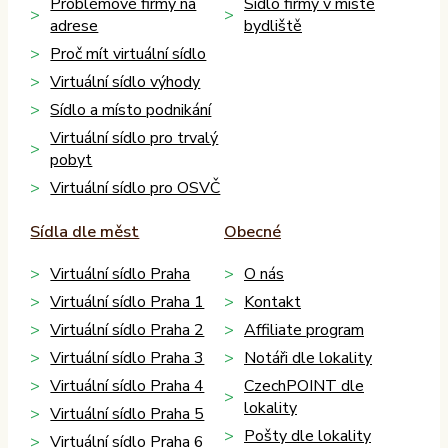
Problémové firmy na
Sídlo firmy v místě
adrese
bydliště
Proč mít virtuální sídlo
Virtuální sídlo výhody
Sídlo a místo podnikání
Virtuální sídlo pro trvalý
pobyt
Virtuální sídlo pro OSVČ
Sídla dle měst
Obecné
Virtuální sídlo Praha
O nás
Virtuální sídlo Praha 1
Kontakt
Virtuální sídlo Praha 2
Affiliate program
Virtuální sídlo Praha 3
Notáři dle lokality
Virtuální sídlo Praha 4
CzechPOINT dle
lokality
Virtuální sídlo Praha 5
Pošty dle lokality
Virtuální sídlo Praha 6