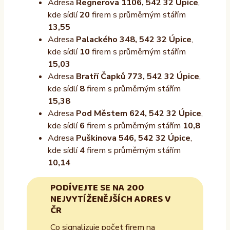
Adresa
Regnerova 1106, 542 32 Úpice
,
kde sídlí
20
firem s průměrným stářím
13,55
Adresa
Palackého 348, 542 32 Úpice
,
kde sídlí
10
firem s průměrným stářím
15,03
Adresa
Bratří Čapků 773, 542 32 Úpice
,
kde sídlí
8
firem s průměrným stářím
15,38
Adresa
Pod Městem 624, 542 32 Úpice
,
kde sídlí
6
firem s průměrným stářím
10,8
Adresa
Puškinova 546, 542 32 Úpice
,
kde sídlí
4
firem s průměrným stářím
10,14
PODÍVEJTE SE NA 200
NEJVYTÍŽENĚJŠÍCH ADRES V
ČR
Co signalizuje počet firem na