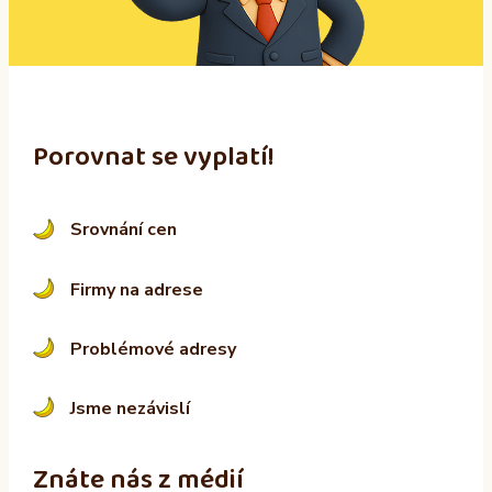
v
e
:
Porovnat se vyplatí!
Srovnání cen
Firmy na adrese
Problémové adresy
Jsme nezávislí
Znáte nás z médií