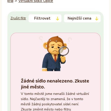
kraj
>
Virtuální sídlo Úpice
Filtrovat
Nejnižší cena
Zrušit filtr
Trvalý pobyt
–
Ano
Ne
Zasedací místnost
Žádné sídlo nenalezeno. Zkuste
Ano
jiné město.
Ne
V tomto městě jsme nenašli žádné virtuální
sídlo. Nejčastěji to znamená, že v tomto
Recepce
městě žádný poskytovatel sídel není.
Zkuste změnit město nebo filtry.
Ano