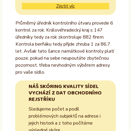
Zjistit víc
Průměrný úředník kontrolního útvaru provede 6
kontrol za rok. Královéhradecký kraj s 147
úředníky tedy za rok zkontroluje 882 firem.
Kontrola berňáku tedy přijde zhruba 1 za 86,7
let. Avšak tato šance namátkové kontroly platí
pouze, pokud na sebe neupoutáte zbytečnou
pozornost, třeba nevhodným výběrem adresy
pro vaše sídlo.
NÁŠ SKÓRING KVALITY SÍDEL
VYCHÁZÍ Z DAT OBCHODNÍHO
REJSTŘÍKU
Sledujeme počet a podíl
problémových subjektů na adrese i
jejich historii a z toho počítáme
výsledné skóre.