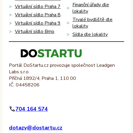
Finanční úřady dle
Virtuální sídlo Praha 7
lokality
Virtuální sídlo Praha 8
Trvalé bydliště dle
Virtuální sídlo Praha 9
lokality
Virtuální sídlo Brno
Sídla dle lokality
Portál DoStartu.cz provozuje společnost Leadgen
Labs s.r.o.
Příčná 1892/4, Praha 1, 110 00
IČ: 04458206
704 164 574
dotazy@dostartu.cz