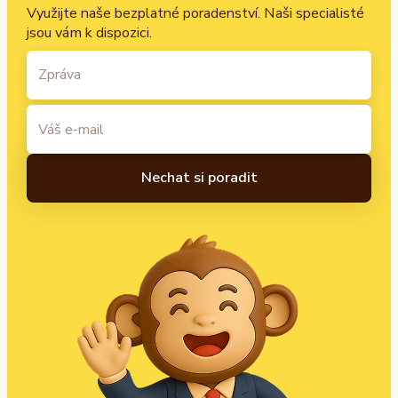
Využijte naše bezplatné poradenství. Naši specialisté
jsou vám k dispozici.
A
l
t
e
r
n
a
t
i