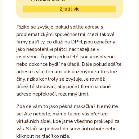
Zjistit víc
Riziko se zvyšuje, pokud sdílíte adresu s
problematickými společnostmi. Mezi takové
firmy patří ty, co dluží na DPH, jsou označeny
jako nespolehliví plátci, nacházejí se v
insolvenci, či jejich jednatelé jsou v insolvenci
nebo dokonce bydlí na úřadě. Dále pokud sdílíte
adresu s více firmami odsouzenými za trestné
činy, riziko kontroly se zvyšuje. Je rovněž
důležité sledovat, aby počet firem na dané
adrese nepřekročil rozumný limit.
Zdá se vám to jako pěkná makačka? Nemýlíte
se! Ale nebojte, máme tu pro vás přehled
virtuálních sídel, kde jsme všechno proklepli za
vás. Stačí se podívat do srovnání nahoře nebo
kliknout na tlačítko níže.