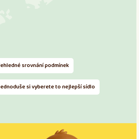
řehledné srovnání podmínek
Jednoduše si vyberete to nejlepší sídlo