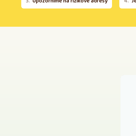
Upozorníme na rizikové adresy
J