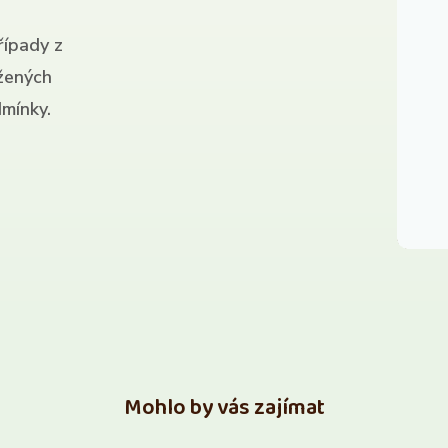
řípady z
ížených
mínky.
Mohlo by vás zajímat