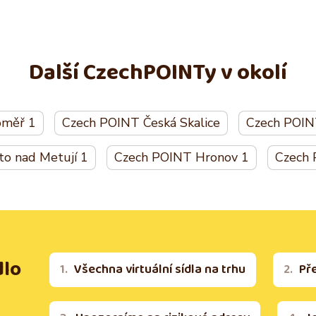
Další CzechPOINTy v okolí
oměř 1
Czech POINT Česká Skalice
Czech POINT
o nad Metují 1
Czech POINT Hronov 1
Czech 
dlo
Všechna virtuální sídla na trhu
Př