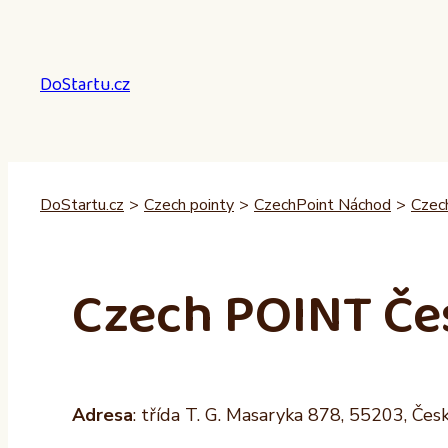
Přeskočit
na
obsah
DoStartu.cz
DoStartu.cz
>
Czech pointy
>
CzechPoint Náchod
>
Czech
Czech POINT Če
Adresa
: třída T. G. Masaryka 878, 55203, Čes