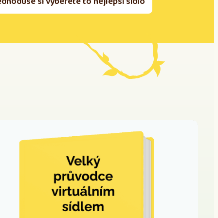
ednoduše si vyberete to nejlepší sídlo