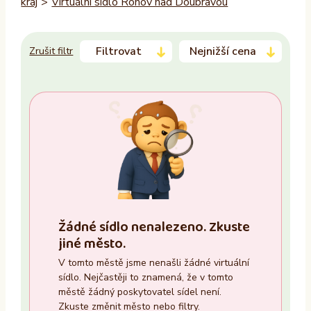
kraj
>
Virtuální sídlo Ronov nad Doubravou
Filtrovat
Nejnižší cena
Zrušit filtr
Trvalý pobyt
–
Ano
Ne
Zasedací místnost
Žádné sídlo nenalezeno. Zkuste
Ano
jiné město.
Ne
V tomto městě jsme nenašli žádné virtuální
sídlo. Nejčastěji to znamená, že v tomto
Recepce
městě žádný poskytovatel sídel není.
Zkuste změnit město nebo filtry.
Ano