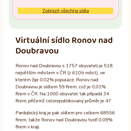
Ne
Zobrazit všechna sídla
Vlastník nemovitosti
Ano
Virtuální sídlo Ronov nad
Ne
Doubravou
Provozovatel
Ronov nad Doubravou s 1757 obyvateli je 518.
ALTAXO SE
největším městem v ČR (z 610ti měst), ve
COMEFLEX CONSULTING s.r.o.
kterém žije 0,02% populace. Ronov nad
Doubravou je sídlem 59 firem, což je 0,01%
Firmus a.s.
firem v ČR. Na 1000 obyvatel tak připadá 34
Další
firem, přičemž celorepublikovaný průměr je 47.
Pardubický kraj je pak sídlem pro celkem 68556
firem, takže Ronov nad Doubravou tvoří 0,09%
firem v kraji.