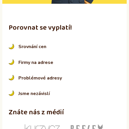
:
Porovnat se vyplatí!
Srovnání cen
Firmy na adrese
Problémové adresy
Jsme nezávislí
Znáte nás z médií