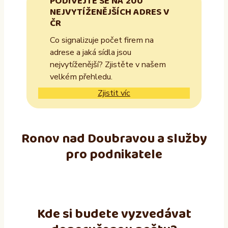
PODÍVEJTE SE NA 200
NEJVYTÍŽENĚJŠÍCH ADRES V
ČR
Co signalizuje počet firem na
adrese a jaká sídla jsou
nejvytíženější? Zjistěte v našem
velkém přehledu.
Zjistit víc
Ronov nad Doubravou a služby
pro podnikatele
Kde si budete vyzvedávat