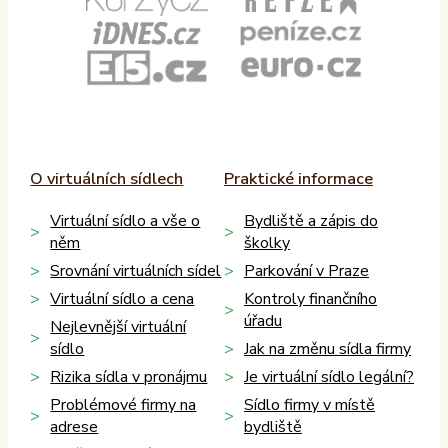
O virtuálních sídlech
Praktické informace
Virtuální sídlo a vše o
Bydliště a zápis do
něm
školky
Srovnání virtuálních sídel
Parkování v Praze
Virtuální sídlo a cena
Kontroly finančního
úřadu
Nejlevnější virtuální
sídlo
Jak na změnu sídla firmy
Rizika sídla v pronájmu
Je virtuální sídlo legální?
Problémové firmy na
Sídlo firmy v místě
adrese
bydliště