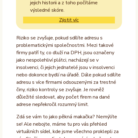
jejich historii a z toho počítáme
výsledné skóre.
Zjistit víc
Riziko se zvyšuje, pokud sdílíte adresu s
problematickými společnostmi. Mezi takové
firmy patří ty, co dluží na DPH, jsou označeny
jako nespolehliví plátci, nacházejí se v
insolvenci, či jejich jednatelé jsou v insolvenci
nebo dokonce bydlí na úřadě. Dále pokud sdílíte
adresu s více firmami odsouzenými za trestné
činy, riziko kontroly se zvyšuje. Je rovněž
důležité sledovat, aby počet firem na dané
adrese nepřekročil rozumný limit.
Zdá se vám to jako pěkná makačka? Nemýlíte
se! Ale nebojte, máme tu pro vás přehled
virtuálních sídel, kde jsme všechno proklepli za