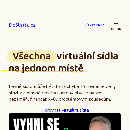
Přeskočit
na
obsah
DoStartu.cz
Získat sídlo
Všechna
virtuální sídla
na jednom místě
Levné sídlo může být drahá chyba. Porovnáme ceny,
služby a hlavně reputaci adresy, aby se na vás
nezaměřil finančák kvůli problémovým sousedům.
Porovnat virtuální sídla