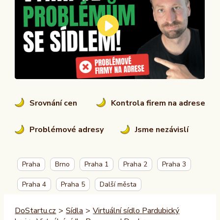
Srovnání cen
Kontrola firem na adrese
Problémové adresy
Jsme nezávislí
Praha
Brno
Praha 1
Praha 2
Praha 3
Praha 4
Praha 5
Další města
DoStartu.cz
>
Sídla
>
Virtuální sídlo Pardubický