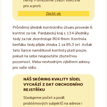
nervy. Pomůžeme zvážit všechna
pro a proti.
Zjistit víc
Průměrný úředník kontrolního útvaru provede 6
kontrol za rok. Pardubický kraj s 134 úředníky
tedy za rok zkontroluje 804 firem. Kontrola
berňáku tedy přijde zhruba 1 za 85,3 let. Avšak
tato šance namátkové kontroly platí pouze,
pokud na sebe neupoutáte zbytečnou
pozornost, třeba nevhodným výběrem adresy
pro vaše sídlo.
NÁŠ SKÓRING KVALITY SÍDEL
VYCHÁZÍ Z DAT OBCHODNÍHO
REJSTŘÍKU
Sledujeme počet a podíl
problémových subjektů na adrese i