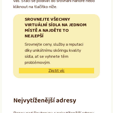
vás. Stačí se podívat do srovnání nahoře nebo
kliknout na tlačítko níže.
SROVNEJTE VŠECHNY
VIRTUÁLNÍ SÍDLA NA JEDNOM
MÍSTĚ A NAJDĚTE TO
NEJLEPŠÍ
Srovnejte ceny, služby a reputaci
díky unikátnímu skóringu kvality
sídla, ať se vyhnete těm
problémovým.
Zjistit víc
Nejvytíženější adresy