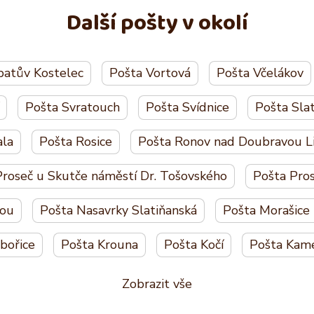
Další pošty v okolí
batův Kostelec
Pošta Vortová
Pošta Včelákov
Pošta Svratouch
Pošta Svídnice
Pošta Slat
ala
Pošta Rosice
Pošta Ronov nad Doubravou Li
Proseč u Skutče náměstí Dr. Tošovského
Pošta Pro
vou
Pošta Nasavrky Slatiňanská
Pošta Morašice
ibořice
Pošta Krouna
Pošta Kočí
Pošta Kame
Zobrazit vše