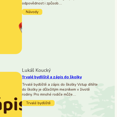
odpovědnost i způsob…
Návody
Lukáš Koucký
Trvalé bydliště a zápis do školky
Trvalé bydliště a zápis do školky Vstup dítěte
do školky je důležitým mezníkem v životě
rodiny. Pro mnohé rodiče může…
Trvalé bydliště