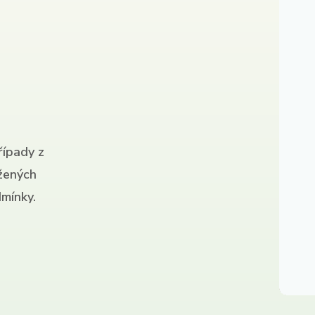
řípady z
ížených
mínky.