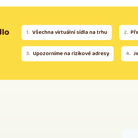
dlo
Všechna virtuální sídla na trhu
Př
Upozorníme na rizikové adresy
J