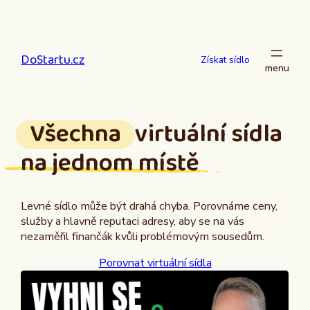
Přeskočit
na
obsah
DoStartu.cz
Získat sídlo
Všechna
virtuální sídla
na jednom místě
Levné sídlo může být drahá chyba. Porovnáme ceny,
služby a hlavně reputaci adresy, aby se na vás
nezaměřil finančák kvůli problémovým sousedům.
Porovnat virtuální sídla