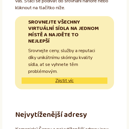
vás. Stačí se podívat do srovnání nahoře nebo
kliknout na tlačítko níže.
SROVNEJTE VŠECHNY
VIRTUÁLNÍ SÍDLA NA JEDNOM
MÍSTĚ A NAJDĚTE TO
NEJLEPŠÍ
Srovnejte ceny, služby a reputaci
díky unikátnímu skóringu kvality
sídla, ať se vyhnete těm
problémovým.
Zjistit víc
Nejvytíženější adresy