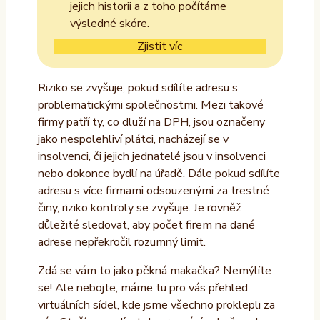
jejich historii a z toho počítáme
výsledné skóre.
Zjistit víc
Riziko se zvyšuje, pokud sdílíte adresu s
problematickými společnostmi. Mezi takové
firmy patří ty, co dluží na DPH, jsou označeny
jako nespolehliví plátci, nacházejí se v
insolvenci, či jejich jednatelé jsou v insolvenci
nebo dokonce bydlí na úřadě. Dále pokud sdílíte
adresu s více firmami odsouzenými za trestné
činy, riziko kontroly se zvyšuje. Je rovněž
důležité sledovat, aby počet firem na dané
adrese nepřekročil rozumný limit.
Zdá se vám to jako pěkná makačka? Nemýlíte
se! Ale nebojte, máme tu pro vás přehled
virtuálních sídel, kde jsme všechno proklepli za