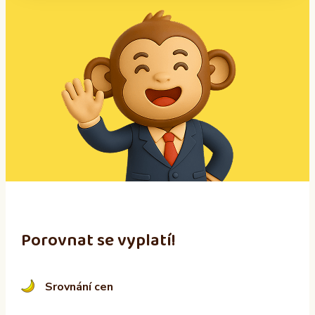
A
l
t
e
r
n
a
t
i
v
e
:
Porovnat se vyplatí!
Srovnání cen