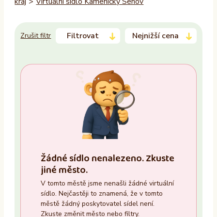
kraj
>
Virtuální sídlo Kamenický Šenov
Filtrovat
Nejnižší cena
Zrušit filtr
Trvalý pobyt
–
Ano
Ne
Zasedací místnost
Žádné sídlo nenalezeno. Zkuste
Ano
jiné město.
Ne
V tomto městě jsme nenašli žádné virtuální
sídlo. Nejčastěji to znamená, že v tomto
Recepce
městě žádný poskytovatel sídel není.
Zkuste změnit město nebo filtry.
Ano