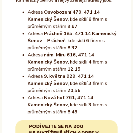
Kamenický Šenov a nejvytíženější adresy jsou:
Adresa
Osvobození 470, 471 14
Kamenický Šenov
, kde sídlí
6
firem s
průměrným stářím
9,67
Adresa
Prácheň 185, 471 14 Kamenický
Šenov – Prácheň
, kde sídlí
6
firem s
průměrným stářím
8,32
Adresa
nám. Míru 616, 471 14
Kamenický Šenov
, kde sídlí
4
firem s
průměrným stářím
12,15
Adresa
9. května 929, 471 14
Kamenický Šenov
, kde sídlí
3
firem s
průměrným stářím
20,56
Adresa
Nová huť 761, 471 14
Kamenický Šenov
, kde sídlí
3
firem s
průměrným stářím
8,49
PODÍVEJTE SE NA 200