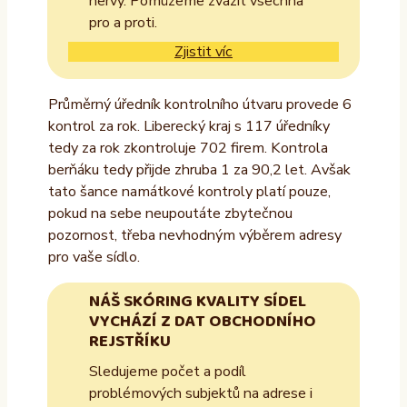
nervy. Pomůžeme zvážit všechna
pro a proti.
Zjistit víc
Průměrný úředník kontrolního útvaru provede 6
kontrol za rok. Liberecký kraj s 117 úředníky
tedy za rok zkontroluje 702 firem. Kontrola
berňáku tedy přijde zhruba 1 za 90,2 let. Avšak
tato šance namátkové kontroly platí pouze,
pokud na sebe neupoutáte zbytečnou
pozornost, třeba nevhodným výběrem adresy
pro vaše sídlo.
NÁŠ SKÓRING KVALITY SÍDEL
VYCHÁZÍ Z DAT OBCHODNÍHO
REJSTŘÍKU
Sledujeme počet a podíl
problémových subjektů na adrese i