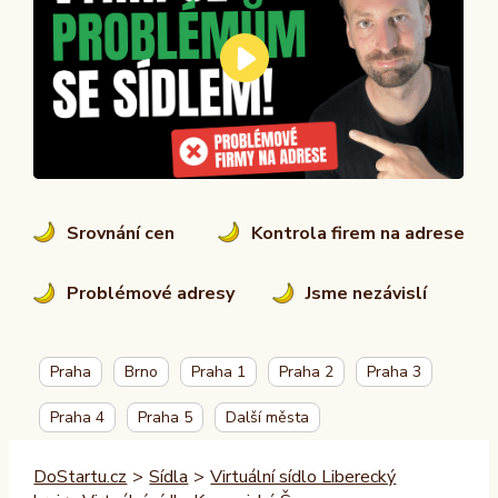
Srovnání cen
Kontrola firem na adrese
Problémové adresy
Jsme nezávislí
Praha
Brno
Praha 1
Praha 2
Praha 3
Praha 4
Praha 5
Další města
DoStartu.cz
>
Sídla
>
Virtuální sídlo Liberecký