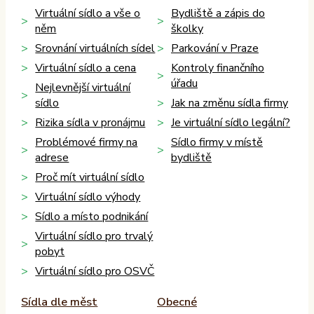
Virtuální sídlo a vše o
Bydliště a zápis do
něm
školky
Srovnání virtuálních sídel
Parkování v Praze
Virtuální sídlo a cena
Kontroly finančního
úřadu
Nejlevnější virtuální
sídlo
Jak na změnu sídla firmy
Rizika sídla v pronájmu
Je virtuální sídlo legální?
Problémové firmy na
Sídlo firmy v místě
adrese
bydliště
Proč mít virtuální sídlo
Virtuální sídlo výhody
Sídlo a místo podnikání
Virtuální sídlo pro trvalý
pobyt
Virtuální sídlo pro OSVČ
Sídla dle měst
Obecné