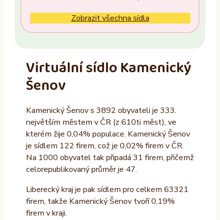
Ne
Zobrazit všechna sídla
Vlastník nemovitosti
Ano
Virtuální sídlo Kamenický
Ne
Šenov
Provozovatel
Kamenický Šenov s 3892 obyvateli je 333.
ALTAXO SE
největším městem v ČR (z 610ti měst), ve
COMEFLEX CONSULTING s.r.o.
kterém žije 0,04% populace. Kamenický Šenov
je sídlem 122 firem, což je 0,02% firem v ČR.
Firmus a.s.
Na 1000 obyvatel tak připadá 31 firem, přičemž
Další
celorepublikovaný průměr je 47.
Liberecký kraj je pak sídlem pro celkem 63321
firem, takže Kamenický Šenov tvoří 0,19%
firem v kraji.