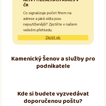
NEJVYTÍŽENĚJŠÍCH ADRES V
ČR
Co signalizuje počet firem na
adrese a jaká sídla jsou
nejvytíženější? Zjistěte v našem
velkém přehledu.
Zjistit víc
Kamenický Šenov a služby pro
podnikatele
Kde si budete vyzvedávat
doporučenou poštu?